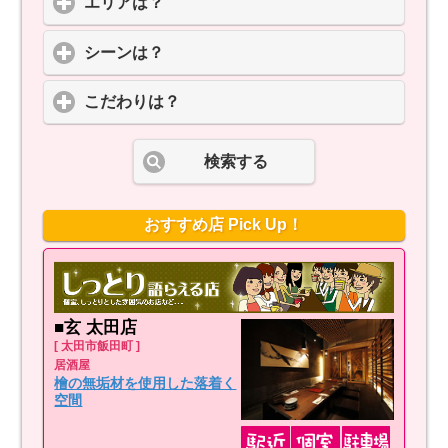
エリアは？
click to expand contents
シーンは？
click to expand contents
こだわりは？
click to expand contents
検索する
おすすめ店 Pick Up！
■玄 太田店
[ 太田市飯田町 ]
居酒屋
檜の無垢材を使用した落着く
空間