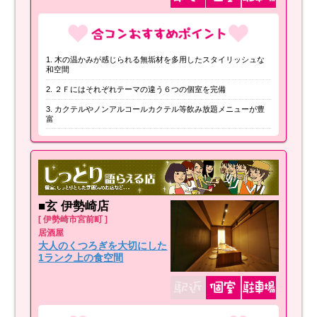
木の温かみが感じられる無垢材を多用したスタイリッシュな
和空間
２Ｆにはそれぞれテーマの違う６つの個室を完備
カクテルやノンアルコールカクテル等飲み放題メニューが豊
富
■玄 伊勢崎店
[ 伊勢崎市宮前町 ]
居酒屋
大人のくつろぎを大切にした
1ランク上の食空間