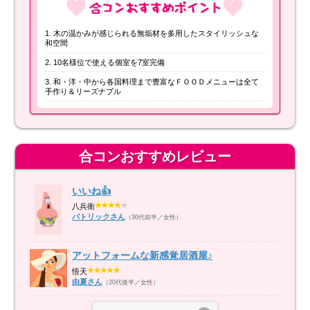
木の温かみが感じられる無垢材を多用したスタイリッシュな
和空間
10名様位で使える個室を7室完備
和・洋・中から各国料理まで豊富なＦＯＯＤメニューは全て
手作り＆リーズナブル
合コンおすすめレビュー
いいね👍
八兵衛
パトリックさん
（30代前半／女性）
アットフォームな新感覚居酒屋♪
悟天
由夏さん
（20代後半／女性）