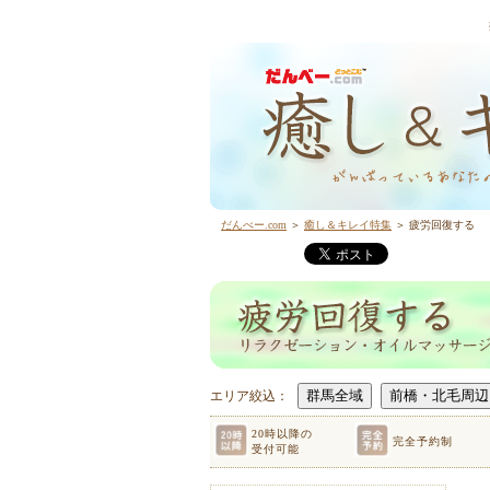
だんべー.com
＞
癒し＆キレイ特集
＞ 疲労回復する
エリア絞込：
20時以降の
完全予約制
受付可能