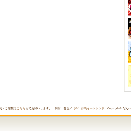
見・ご感想は
こちら
までお願いします。 制作・管理／
（株）群馬イートレンド
Copyright© だんべー.c