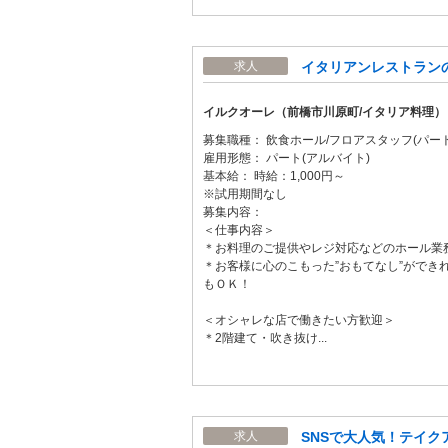
イタリアンレストランの
求人
イルクオーレ（前橋市川原町/イタリア料理）
募集職種： 飲食ホール/フロアスタッフ(パート
雇用形態： パート(アルバイト)
基本給： 時給：1,000円～
※試用期間なし
募集内容：
＜仕事内容＞
＊お料理のご提供やレジ対応などのホール業
＊お客様に心のこもった”おもてなし”ができ
もＯＫ！
＜オシャレな店で働きたい方歓迎＞
＊2階建て・吹き抜け...
SNSで大人気！テイクア
求人