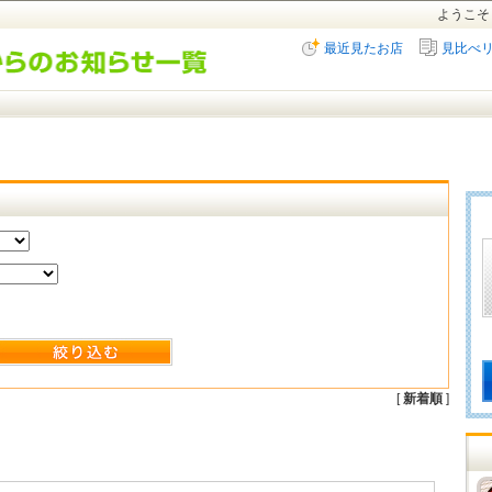
ようこそ
最近見たお店
見比べ
[
新着順
]