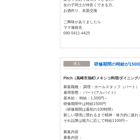
女の子同士が仲良くできる方。
お酒作り、灰皿交換
ご興味がありましたら
ママ連絡先
090-5411-4425
研修期間の時給が1500円
求人
Pitch（高崎市旭町/メキシコ料理/ダイニング
募集職種： 調理・ホールスタッフ（パート）
雇用形態： パート(アルバイト)
基本給： 時給：1,500円～
研修期間中は時給1500円
（研修期間は最初の100時間）
新しい環境に慣れるまで精神・体力的に疲れ
それ以降は能力に応じて時給1100円～
募集内容
募集内容：