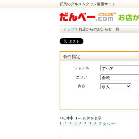
群馬のグルメ＆タウン情報サイト
トップ
> お店からのお知らせ一覧
条件指定
ジャンル
エリア
内容
441件中 1～ 10件を表示
1
|
2
|
3
|
4
|
5
|
6
|
7
|
8
|
9
次へ >>