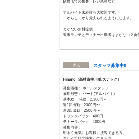
飲食店での接客・レジ業務など
アルバイト未経験も大歓迎です。
一からしっかり覚えられるようにします。
まかない無料提供
週末ランチとディナー出勤者はまかない２食
スタッフ募集中‼️
求人
Hinano（高崎市柳川町/スナック）
募集職種： ホールスタッフ
雇用形態： パート(アルバイト)
基本給： 時給：2,300円～
週1回出勤 2300円〜
週3回出勤 2500円〜
ドリンクバック 400円
テキーラバック 1000円
募集内容：
明るく元気にお客様に接客できる方。
楽しく笑顔で接客ができる方。