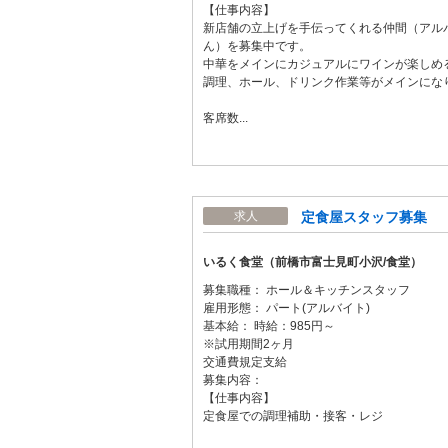
【仕事内容】
新店舗の立上げを手伝ってくれる仲間（アル
ん）を募集中です。
中華をメインにカジュアルにワインが楽しめ
調理、ホール、ドリンク作業等がメインにな
客席数...
定食屋スタッフ募集
求人
いるく食堂（前橋市富士見町小沢/食堂）
募集職種： ホール＆キッチンスタッフ
雇用形態： パート(アルバイト)
基本給： 時給：985円～
※試用期間2ヶ月
交通費規定支給
募集内容：
【仕事内容】
定食屋での調理補助・接客・レジ