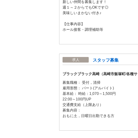
新しい仲間を募集します！
週１～２からでもOKです◎
美味しいまかない付き♪
【仕事内容】
ホール接客・調理補助等
スタッフ募集
求人
ブラックブラック高崎（高崎市飯塚町/各種サ
募集職種： 受付，清掃
雇用形態： パート(アルバイト)
基本給： 時給：1,070～1,500円
22:00～100円UP
交通費支給（上限あり）
募集内容：
おもに土，日曜日出勤できる方