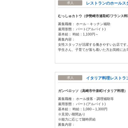
レストランのホールスタッ
求人
むっしゅカトウ（伊勢崎市連取町/フランス料
募集職種： ホール・キッチン補助
雇用形態： パート(アルバイト)
基本給： 時給：1,100円～
募集内容：
女性スタッフが活躍する働きやすいお店です
学生さん、子育てが落ち着いた方お気軽にお
イタリア料理レストラン
求人
ガンベロッソ（高崎市中泉町/イタリア料理）
募集職種： ホール接客・調理補助等
雇用形態： パート(アルバイト)
基本給： 時給：1,080～1,300円
※見習い期間あり
※能力に応じて随時昇給
募集内容：