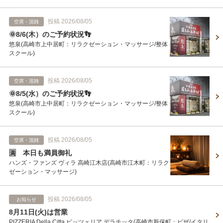
投稿 2026/08/05
空席・混雑
🌞8/6(木）のご予約状況👣
悠泉(高崎市上中居町：リラクゼーション・マッサージ/整体
スクール)
投稿 2026/08/05
空席・混雑
🌞8/5(水）のご予約状況👣
悠泉(高崎市上中居町：リラクゼーション・マッサージ/整体
スクール)
投稿 2026/08/05
空席・混雑
🈵 本日も満員御礼
ハンズ・ファンズ ヴィラ 高崎江木店(高崎市江木町：リラク
ゼーション・マッサージ)
投稿 2026/08/05
お知らせ
8月11日(火)は営業
PIZZERIA Della Citta ピッツェリア デラチッタ(高崎市新保町：ピザ/イタリ