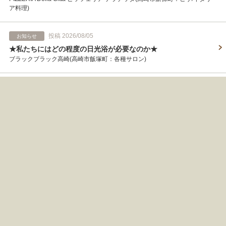
ア料理)
投稿 2026/08/05
お知らせ
★私たちにはどの程度の日光浴が必要なのか★
ブラックブラック高崎(高崎市飯塚町：各種サロン)
投稿 2026/08/05
お知らせ
8/7空席出ました！
まるとび(高崎市通町：居酒屋)
投稿 2026/08/05
お知らせ
【8月5日（水）ランチ営業】
イスウ Poulet isuu(高崎市飯塚町：居酒屋)
投稿 2026/08/05
空席・混雑
水曜日はだるさを解消
ハンズ・ファンズ ヴィラ 高崎江木店(高崎市江木町：リラク