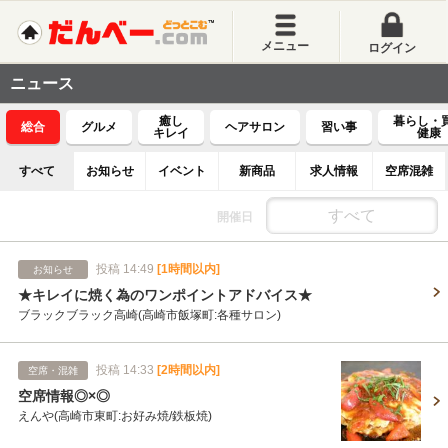
メニュー
ログイン
ニュース
癒し
暮らし・
総合
グルメ
ヘアサロン
習い事
キレイ
健康
すべて
お知らせ
イベント
新商品
求人情報
空席混雑
開催日
投稿 14:49
[1時間以内]
お知らせ
★キレイに焼く為のワンポイントアドバイス★
ブラックブラック高崎(高崎市飯塚町:各種サロン)
投稿 14:33
[2時間以内]
空席・混雑
空席情報◎×◎
えんや(高崎市東町:お好み焼/鉄板焼)