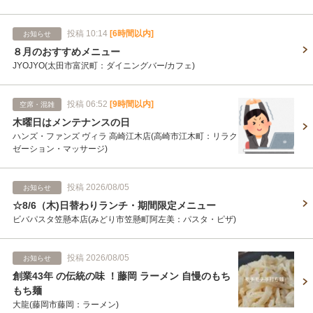
投稿 10:14
[6時間以内]
お知らせ
８月のおすすめメニュー
JYOJYO(太田市富沢町：ダイニングバー/カフェ)
投稿 06:52
[9時間以内]
空席・混雑
木曜日はメンテナンスの日
ハンズ・ファンズ ヴィラ 高崎江木店(高崎市江木町：リラク
ゼーション・マッサージ)
投稿 2026/08/05
お知らせ
☆8/6（木)日替わりランチ・期間限定メニュー
ビバパスタ笠懸本店(みどり市笠懸町阿左美：パスタ・ピザ)
投稿 2026/08/05
お知らせ
創業43年 の伝統の味 ！藤岡 ラーメン 自慢のもち
もち麺
大龍(藤岡市藤岡：ラーメン)