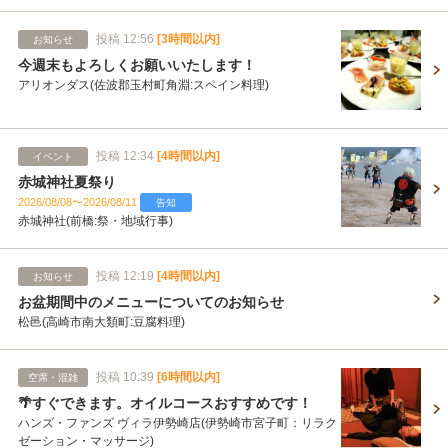
投稿 12:56
[3時間以内]
お知らせ
今週末もよろしくお願いいたします！
アリオンダス(佐波郡玉村町角淵:スペイン料理)
投稿 12:34
[4時間以内]
イベント
赤城神社夏祭り
2026/08/08〜2026/08/11
告知
赤城神社(前橋:祭・地域行事)
投稿 12:19
[4時間以内]
お知らせ
お盆期間中のメニューについてのお知らせ
松邑(高崎市南大類町:豆腐料理)
投稿 10:39
[6時間以内]
空席・混雑
🌴すぐできます。オイルコースおすすめです！
ハンズ・ファンズ ヴィラ伊勢崎店(伊勢崎市宮子町：リラク
ゼーション・マッサージ)