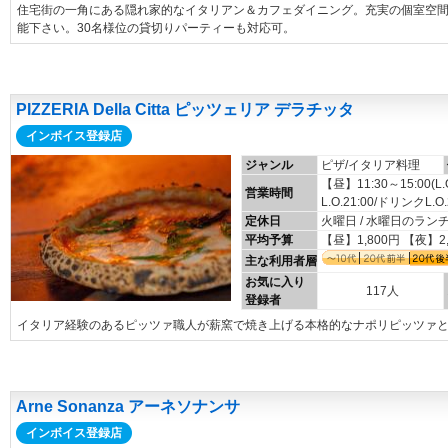
住宅街の一角にある隠れ家的なイタリアン＆カフェダイニング。充実の個室空
能下さい。30名様位の貸切りパーティーも対応可。
PIZZERIA Della Citta ピッツェリア デラチッタ
インボイス登録店
ジャンル
ピザ/イタリア料理
【昼】11:30～15:00(L
営業時間
L.O.21:00/ドリンクL.O.
定休日
火曜日 / 水曜日のラン
平均予算
【昼】1,800円 【夜】2
主な利用者層
お気に入り
117人
登録者
イタリア経験のあるピッツァ職人が薪窯で焼き上げる本格的なナポリピッツァ
Arne Sonanza アーネソナンサ
インボイス登録店