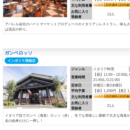
主な利用者層
お気に入り
13人
登録者
アパレル会社のハートマーケットプロデュースのイタリアンレストラン。味も
は流石の作り。
ガンベロッソ
インボイス登録店
ジャンル
イタリア料理
【昼】11:00～15:00(L
営業時間
21:45(L.O.21:00)
定休日
木曜日 / 第3水曜日
平均予算
【昼】1,200円 【夜】1
主な利用者層
お気に入り
21人
登録者
イタリア語でガンベ（海老）ロッソ（赤）。生でも美味しい新鮮で大きな海老
名の由来だけに一押し！