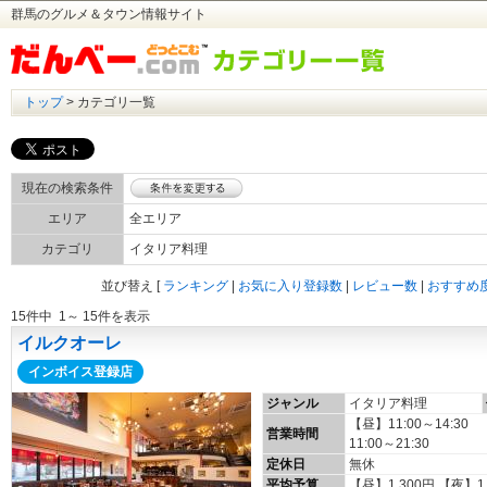
群馬のグルメ＆タウン情報サイト
トップ
> カテゴリ一覧
現在の検索条件
エリア
全エリア
カテゴリ
イタリア料理
並び替え
[
ランキング
|
お気に入り登録数
|
レビュー数
|
おすすめ
15件中 1～ 15件を表示
イルクオーレ
インボイス登録店
ジャンル
イタリア料理
【昼】11:00～14:30
営業時間
11:00～21:30
定休日
無休
平均予算
【昼】1,300円 【夜】1