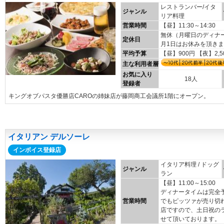
レストランバー/イタ
ジャンル
リア料理
営業時間
【昼】11:30～14:30 
無休（月曜日のディナー
定休日
月1日はお休みを頂き
平均予算
【昼】900円 【夜】2,5
主な利用者層
お気に入り
18人
登録者
キングオブパスタ優勝店CAROの姉妹店が藤岡商工会議所1階にオープン。
イタリアン デルソーレ
インボイス登録店
イタリア料理 / ドッグ
ジャンル
ラン
【昼】11:00～15:00 【
ディナータイムは完全
営業時間
でもピッツァが売り切
店ですので、土日祝の
せて頂いております。