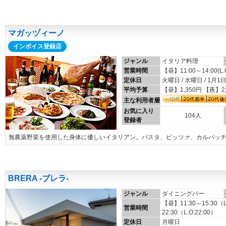
マガッヅィーノ
インボイス登録店
ジャンル
イタリア料理
営業時間
【昼】11:00～14:00(L.O
定休日
火曜日 / 水曜日 / 1月1
平均予算
【昼】1,350円 【夜】2
主な利用者層
お気に入り
104人
登録者
無農薬野菜を使用した身体に優しいイタリアン。パスタ、ピッツァ、カルパッ
BRERA -ブレラ-
ジャンル
ダイニングバー
【昼】11:30～15:30（
営業時間
22:30（L.O.22:00）
定休日
月曜日