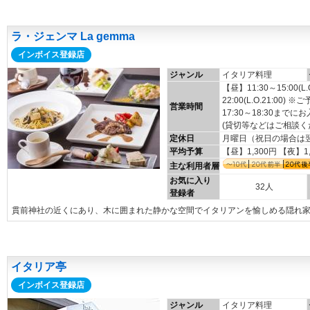
ラ・ジェンマ La gemma
インボイス登録店
ジャンル
イタリア料理
【昼】11:30～15:00(L.
22:00(L.O.21:00)
営業時間
17:30～18:30ま
(貸切等などはご相談く
定休日
月曜日（祝日の場合は翌
平均予算
【昼】1,300円 【夜】1
主な利用者層
お気に入り
32人
登録者
貫前神社の近くにあり、木に囲まれた静かな空間でイタリアンを愉しめる隠れ
イタリア亭
インボイス登録店
ジャンル
イタリア料理