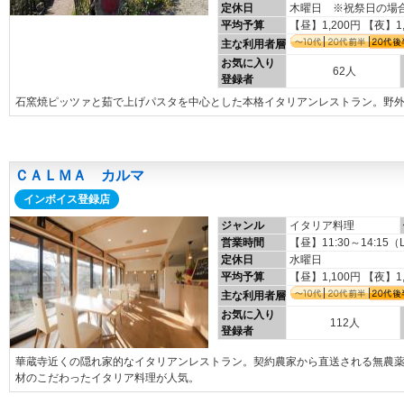
定休日
木曜日 ※祝祭日の場
平均予算
【昼】1,200円 【夜】1
主な利用者層
お気に入り
62人
登録者
石窯焼ピッツァと茹で上げパスタを中心とした本格イタリアンレストラン。野
ＣＡＬＭＡ カルマ
インボイス登録店
ジャンル
イタリア料理
営業時間
【昼】11:30～14:15（L
定休日
水曜日
平均予算
【昼】1,100円 【夜】1
主な利用者層
お気に入り
112人
登録者
華蔵寺近くの隠れ家的なイタリアンレストラン。契約農家から直送される無農
材のこだわったイタリア料理が人気。