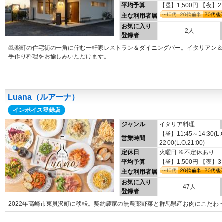
平均予算
【昼】1,500円 【夜】2
主な利用者層
お気に入り
2人
登録者
邑楽町の住宅街の一角に佇む一軒家レストラン＆ダイニングバー。イタリアン
手作り料理をお愉しみいただけます。
Luana（ルアーナ）
インボイス登録店
ジャンル
イタリア料理
【昼】11:45～14:30(L
営業時間
22:00(L.O.21:00)
定休日
火曜日 ※不定休あり
平均予算
【昼】1,500円 【夜】3
主な利用者層
お気に入り
47人
登録者
2022年高崎市東貝沢町に移転。契約農家の無農薬野菜と群馬県産お肉にこだわ