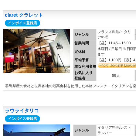
claret クラレット
インボイス登録店
フランス料理/イタリ
ジャンル
ア料理
営業時間
【昼】11:45～15:00 【
水曜日 / 日曜日 ※
定休日
ます
平均予算
【昼】1,100円 【夜】4
主な利用者層
お気に入り
89人
登録者
群馬県産の食材と世界各地の最高食材を使用した本格フレンチ・イタリアンを
ラウライタリコ
インボイス登録店
イタリア料理/レスト
ジャンル
ランバー