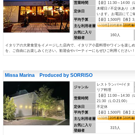
営業時間
【昼】11:30～14:00（L
木曜日 / 不定休あり
定休日
います。お電話にてご
平均予算
【昼】1,500円 【夜】3
主な利用者層
お気に入り
160人
登録者
イタリアの大衆食堂をイメージした店内で、イタリア小皿料理やワインを楽し
を、ご自由にお楽しみください。歓迎会やパーティーにもぜひご利用ください
Missa Marina Produced by SORRISO
レストランバー/イタ
ジャンル
リア料理
【昼】11:00～14:30（
営業時間
21:30（L.O.21:00）
定休日
不定休
平均予算
【昼】1,500円 【夜】2
主な利用者層
お気に入り
315人
登録者