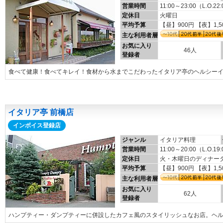
営業時間
11:00～23:00（L.O.22
定休日
火曜日
平均予算
【昼】900円 【夜】1,5
主な利用者層
お気に入り
46人
登録者
食べて健康！食べてキレイ！食材から水までこだわったイタリア亭のヘルシー
イタリア亭 前橋店
インボイス登録店
ジャンル
イタリア料理
営業時間
11:00～20:00（L.O.19
定休日
火・木曜日のディナー
平均予算
【昼】900円 【夜】1,5
主な利用者層
お気に入り
62人
登録者
ハンプティー・ダンプティーに併設したカフェ風のスタイリッシュなお店。ヘ