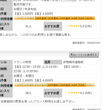
業時間
21:30（L.O.20:00） ※事前予約をいただければ、17:30からご
案内可能です。
休日
火曜日 / 年末年始
均予算
【昼】1,500円 【夜】4,500円
な利用者層
気に入り
31人
おすすめ度
5.0 (2件)
録者
を楽しみながら、こだわりのお料理とお酒で素敵な夜を。
最終更新日：2026/07/01
ャンル
フランス料理
住所
伊勢崎市連取町
【昼】12:00～15:00（L.O.14:00） 【夜】18:00～
業時間
22:00（L.O.20:00）
休日
水曜日・木曜日
均予算
【昼】1,400円 【夜】4,000円
な利用者層
気に入り
38人
おすすめ度
4.2 (5件)
録者
と自家栽培の野菜を使ったフランス料理をお楽しみ下さい。
最終更新日：2026/04/15