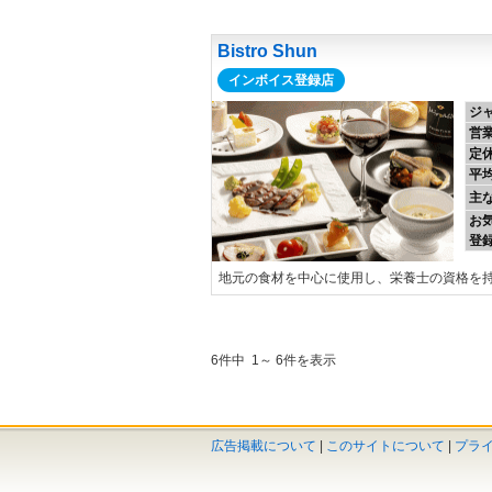
Bistro Shun
インボイス登録店
ジ
営
定
平
主
お
登
地元の食材を中心に使用し、栄養士の資格を
6件中 1～ 6件を表示
広告掲載について
|
このサイトについて
|
プラ