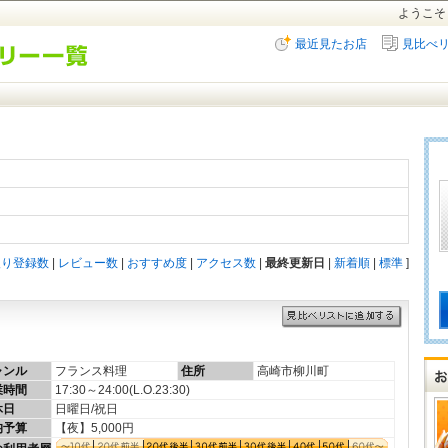
ようこそ
最近見たお店
見比べ
入り登録数
|
レビュー数
|
おすすめ度
|
アクセス数
|
最終更新日
|
新着順
|
標準
]
ャンル
フランス料理
住所
高崎市柳川町
業時間
17:30～24:00(L.O.23:30)
休日
日曜日/祝日
均予算
【夜】5,000円