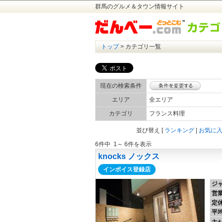
群馬のグルメ＆タウン情報サイト
トップ
> カテゴリ一覧
現在の検索条件
エリア
全エリア
カテゴリ
フランス料理
並び替え
[
ランキング
|
お気に
6件中 1～ 6件を表示
knocks ノックス
インボイス登録店
ジ
営
定
平