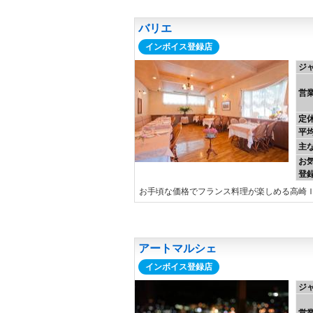
バリエ
インボイス登録店
ジ
営
定
平
主
お
登
お手頃な価格でフランス料理が楽しめる高崎
アートマルシェ
インボイス登録店
ジ