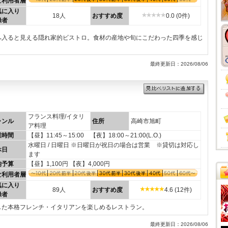
な利用者層
気に入り
18人
おすすめ度
0.0 (0件)
録者
へ入ると見える隠れ家的ビストロ。食材の産地や旬にこだわった四季を感じ
最終更新日：2026/08/06
フランス料理/イタリ
ャンル
住所
高崎市旭町
ア料理
業時間
【昼】11:45～15:00 【夜】18:00～21:00(L.O.)
水曜日 / 日曜日 ※日曜日が祝日の場合は営業 ※貸切は対応し
休日
ます
均予算
【昼】1,100円 【夜】4,000円
な利用者層
気に入り
89人
おすすめ度
4.6 (12件)
録者
した本格フレンチ・イタリアンを楽しめるレストラン。
最終更新日：2026/08/06