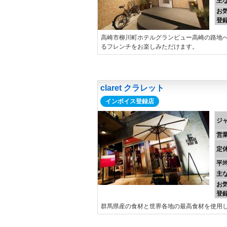
主
お
登
高崎市柳川町ホテルグランビュー高崎の路地
るフレンチをお楽しみただけます。
claret クラレット
インボイス登録店
ジ
営
定
平
主
お
登
群馬県産の食材と世界各地の最高食材を使用