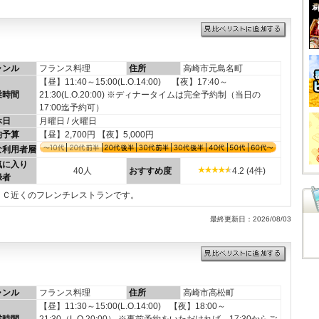
ャンル
フランス料理
住所
高崎市元島名町
【昼】11:40～15:00(L.O.14:00) 【夜】17:40～
業時間
21:30(L.O.20:00) ※ディナータイムは完全予約制（当日の
17:00迄予約可）
休日
月曜日 / 火曜日
均予算
【昼】2,700円 【夜】5,000円
な利用者層
気に入り
40人
おすすめ度
4.2 (4件)
録者
ＩＣ近くのフレンチレストランです。
最終更新日：2026/08/03
ャンル
フランス料理
住所
高崎市高松町
【昼】11:30～15:00(L.O.14:00) 【夜】18:00～