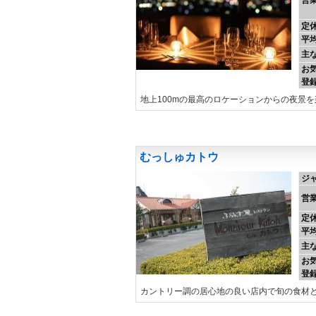
営
定
平
主
お
登
地上100mの最高のロケーションからの夜景
むっしゅカトウ
ジ
営
定
平
主
お
登
カントリー調の居心地の良い店内で旬の食材