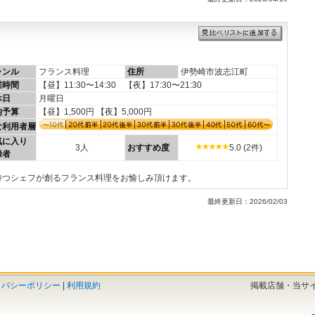
ャンル
フランス料理
住所
伊勢崎市波志江町
業時間
【昼】11:30〜14:30 【夜】17:30〜21:30
休日
月曜日
均予算
【昼】1,500円 【夜】5,000円
な利用者層
気に入り
3人
おすすめ度
5.0 (2件)
録者
持つシェフが創るフランス料理をお愉しみ頂けます。
最終更新日：2026/02/03
イバシーポリシー
|
利用規約
掲載店舗・当サ