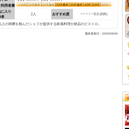
な利用者層
気に入り
2人
おすすめ度
0.0 (0件)
録者
以上の研鑽を積んだシェフが提供する欧風料理が絶品のビストロ。
最終更新日：2026/08/06