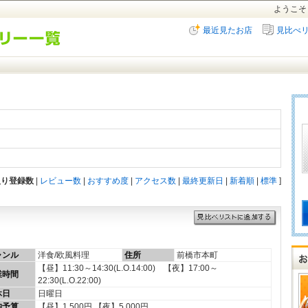
ようこそ
最近見たお店
見比べ
入り登録数
|
レビュー数
|
おすすめ度
|
アクセス数
|
最終更新日
|
新着順
|
標準
]
ャンル
洋食/欧風料理
住所
前橋市本町
【昼】11:30～14:30(L.O.14:00) 【夜】17:00～
業時間
22:30(L.O.22:00)
休日
日曜日
均予算
【昼】1,500円 【夜】5,000円