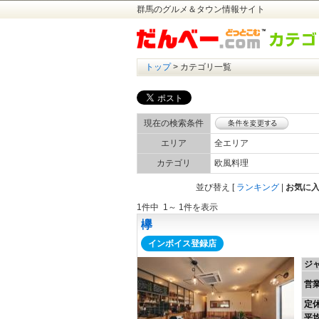
群馬のグルメ＆タウン情報サイト
トップ
> カテゴリ一覧
現在の検索条件
エリア
全エリア
カテゴリ
欧風料理
並び替え
[
ランキング
|
お気に
1件中 1～ 1件を表示
欅
インボイス登録店
ジ
営
定
平