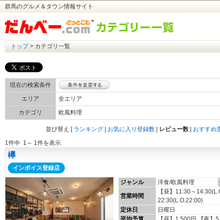
群馬のグルメ＆タウン情報サイト
トップ
> カテゴリ一覧
現在の検索条件
エリア
全エリア
カテゴリ
欧風料理
並び替え
[
ランキング
|
お気に入り登録数
|
レビュー数
|
おすすめ
1件中 1～ 1件を表示
欅
インボイス登録店
ジャンル
洋食/欧風料理
【昼】11:30～14:30(L
営業時間
22:30(L.O.22:00)
定休日
日曜日
平均予算
【昼】1,500円 【夜】5