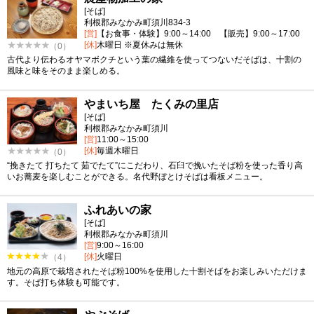
[そば]
利根郡みなかみ町須川834-3
[営]
【お食事・体験】9:00～14:00 【販売】9:00～17:00
[休]
木曜日 ※夏休みは無休
（0）
古代より伝わるオヤマボクチという葉の繊維を使ってつないだそばは、十割の
風味と味をそのまま楽しめる。
やまいち屋 たくみの里店
[そば]
利根郡みなかみ町須川
[営]
11:00～15:00
[休]
毎週木曜日
（0）
“挽きたて 打ちたて 茹でたて”にこだわり、石臼で挽いたそば粉を使った香り高
いお蕎麦を楽しむことができる。名代野ぼとけそばは看板メニュー。
ふれあいの家
[そば]
利根郡みなかみ町須川
[営]
9:00～16:00
[休]
火曜日
（4）
地元の高原で栽培されたそば粉100%を使用した十割そばをお楽しみいただけま
す。そば打ち体験も可能です。