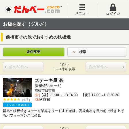
メニュー
ログイン
お店を探す（グルメ）
前橋市その他でおすすめの鉄板焼
条件変更
標準
1件中
前の30件へ
次の30件へ
1～1件を表示
ステーキ屋 甚
[鉄板焼/ステーキ]
前橋市日吉町
[営]
【昼】11:30～L.O.14:00 【夜】17:00～L.O.20:30
[休]
火曜日
（4.7）
インボイス登録店
群馬の鉄板焼きステーキ業界をリードする老舗。高級食材を目の前で焼き上げ
るパフォーマンスは必見
1件中