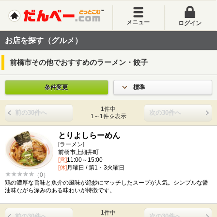
メニュー
ログイン
お店を探す（グルメ）
前橋市その他でおすすめのラーメン・餃子
条件変更
標準
1件中
前の30件へ
次の30件へ
1～1件を表示
とりよしらーめん
[ラーメン]
前橋市上細井町
[営]
11:00～15:00
[休]
月曜日 / 第1・3火曜日
（0）
鶏の濃厚な旨味と魚介の風味が絶妙にマッチしたスープが人気。シンプルな醤
油味ながら深みのある味わいが特徴です。
1件中
前の30件へ
次の30件へ