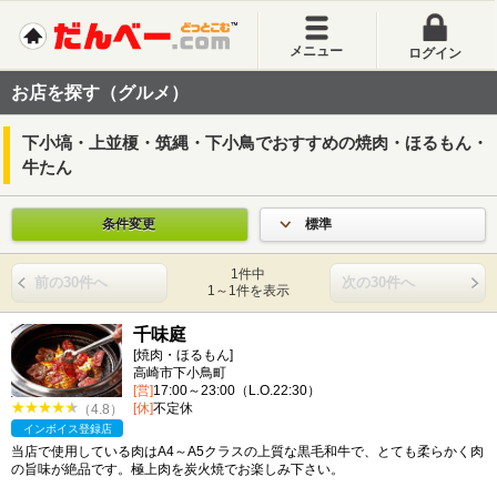
メニュー
ログイン
お店を探す（グルメ）
下小塙・上並榎・筑縄・下小鳥でおすすめの焼肉・ほるもん・
牛たん
条件変更
標準
1件中
前の30件へ
次の30件へ
1～1件を表示
千味庭
[焼肉・ほるもん]
高崎市下小鳥町
[営]
17:00～23:00（L.O.22:30）
[休]
不定休
（4.8）
インボイス登録店
当店で使用している肉はA4～A5クラスの上質な黒毛和牛で、とても柔らかく肉
の旨味が絶品です。極上肉を炭火焼でお楽しみ下さい。