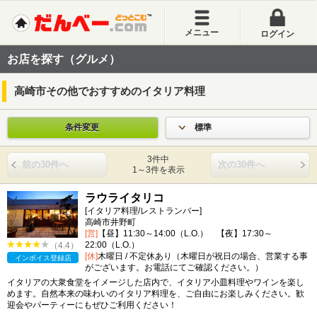
メニュー
ログイン
お店を探す（グルメ）
高崎市その他でおすすめのイタリア料理
条件変更
標準
3件中
前の30件へ
次の30件へ
1～3件を表示
ラウライタリコ
[イタリア料理/レストランバー]
高崎市井野町
[営]
【昼】11:30～14:00（L.O.） 【夜】17:30～
22:00（L.O.）
（4.4）
[休]
木曜日 / 不定休あり（木曜日が祝日の場合、営業する事
インボイス登録店
がございます。お電話にてご確認ください。）
イタリアの大衆食堂をイメージした店内で、イタリア小皿料理やワインを楽し
めます。自然本来の味わいのイタリア料理を、ご自由にお楽しみください。歓
迎会やパーティーにもぜひご利用ください！