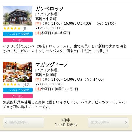
ガンベロッソ
[イタリア料理]
高崎市中泉町
[営]
【昼】11:00～15:00(L.O.14:00) 【夜】18:00～
21:45(L.O.21:00)
（5）
[休]
木曜日 / 第3水曜日
インボイス登録店
クーポン
イタリア語でガンベ（海老）ロッソ（赤）。生でも美味しい新鮮で大きな海老
がのったエビのトマトクリームパスタ。店名の由来だけに一押し！
マガッヅィーノ
[イタリア料理]
高崎市問屋町
[営]
【昼】11:00～14:00(L.O.) 【夜】14:00～
22:00(L.O.21:30)
（4.2）
[休]
火曜日 / 水曜日 / 1月1日
インボイス登録店
クーポン
無農薬野菜を使用した身体に優しいイタリアン。パスタ、ピッツァ、カルパッ
チョが店の看板メニューです。
3件中
前の30件へ
次の30件へ
1～3件を表示