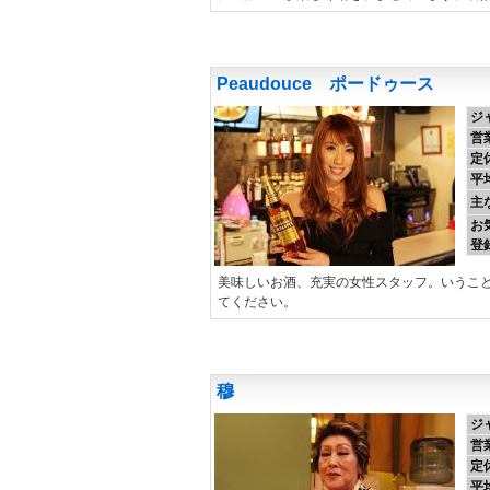
Peaudouce ポードゥース
ジ
営
定
平
主
お
登
美味しいお酒、充実の女性スタッフ。いうこ
てください。
穆
ジ
営
定
平