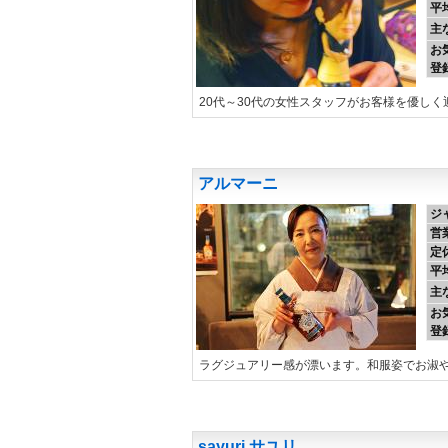
平
主
お
登
20代～30代の女性スタッフがお客様を優しく
アルマーニ
ジ
営
定
平
主
お
登
ラグジュアリー感が漂います。和服姿でお淑
sayuri サユリ