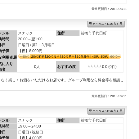
最終更新日：2018/09/11
ャンル
スナック
住所
前橋市千代田町
業時間
20:00～翌1:00
休日
日曜日 / 第1・3月曜日
均予算
【夜】8,000円
な利用者層
気に入り
0人
おすすめ度
0.0 (0件)
録者
となく楽しくお酒をいただけるお店です。グループ利用なら料金等を相談し
最終更新日：2018/09/11
ャンル
スナック
住所
前橋市千代田町
業時間
19:00～24:00
休日
日曜日 / 祝祭日
均予算
【夜】4,000円