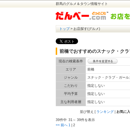
群馬のグルメ＆タウン情報サイト
トップ
> お店探す(グルメ)
前橋でおすすめのスナック・クラ
現在の検索条件
エリア
前橋
ジャンル
スナック・クラブ・ガー
こだわり
指定しない
平均予算
指定しない
主な利用者層
指定しない
並び替え
[
ランキング
|
お気に
39件中 31～ 39件を表示
<< 前へ
1
|
2