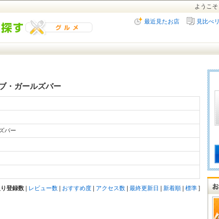
ようこそ
最近見たお店
見比べ
ブ・ガールズバー
ルズバー
入り登録数
|
レビュー数
|
おすすめ度
|
アクセス数
|
最終更新日
|
新着順
|
標準
]