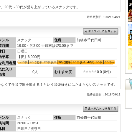
。20代～30代が盛り上がっているスナックです。
最終更新日：2021/04/21
ャンル
スナック
住所
前橋市千代田町
業時間
19:00～翌2:00 ※週末は翌3:00まで
休日
日曜日
均予算
【夜】6,000円
な利用者層
気に入り
0人
おすすめ度
0.0 (0件)
録者
ゃなくて生音で歌を歌える！という音楽好きにはたまらないスナックです。
最終更新日：2018/09/11
ャンル
スナック
住所
前橋市千代田町
業時間
20:00～LAST
休日
日曜日 / 祝祭日