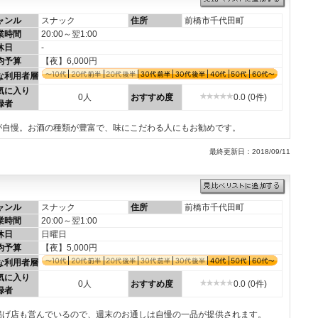
ャンル
スナック
住所
前橋市千代田町
業時間
20:00～翌1:00
休日
-
均予算
【夜】6,000円
な利用者層
気に入り
0人
おすすめ度
0.0 (0件)
録者
が自慢。お酒の種類が豊富で、味にこだわる人にもお勧めです。
最終更新日：2018/09/11
ャンル
スナック
住所
前橋市千代田町
業時間
20:00～翌1:00
休日
日曜日
均予算
【夜】5,000円
な利用者層
気に入り
0人
おすすめ度
0.0 (0件)
録者
揚げ店も営んでいるので、週末のお通しは自慢の一品が提供されます。