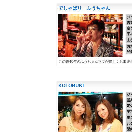
でしゃばり ふうちゃん
ジ
営
定
平
主
お
登
この道40年のふうちゃんママが優しくお出迎
KOTOBUKI
ジ
営
定
平
主
お
登