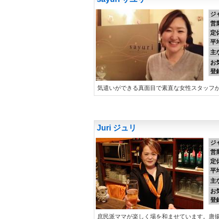
ジ
営
定
平
主
お
登
気遣いができる真面目で素直な女性スタッフ
Juri ジュリ
ジ
営
定
平
主
お
登
庶民派ママが楽しく場を和ませています。唐