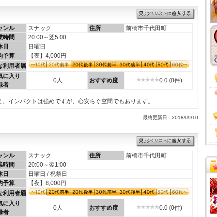
ャンル
スナック
住所
前橋市千代田町
業時間
20:00～翌5:00
休日
日曜日
均予算
【夜】4,000円
な利用者層
気に入り
0人
おすすめ度
0.0 (0件)
録者
え。インパクトは強めですが、心安らぐ空間でもあります。
最終更新日：2018/09/10
ャンル
スナック
住所
前橋市千代田町
業時間
20:00～翌1:00
休日
日曜日 / 祝祭日
均予算
【夜】8,000円
な利用者層
気に入り
0人
おすすめ度
0.0 (0件)
録者