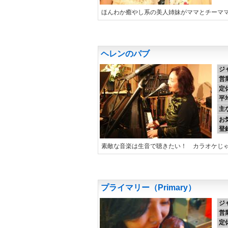
ほんわか癒やし系の美人姉妹がママとチーママ
ヘレンのパブ
ジ
営
定
平
主
お
登
素敵な音楽は生音で聴きたい！ カラオケじ
プライマリー（Primary）
ジ
営
定