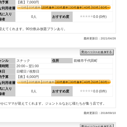
均予算
【夜】7,000円
な利用者層
気に入り
0人
おすすめ度
0.0 (0件)
録者
迎えてくれます。90分飲み放題プランあり。
最終更新日：2021/04/26
ャンル
スナック
住所
前橋市千代田町
業時間
20:00～翌1:00
休日
日曜日 / 祝祭日
均予算
【夜】6,000円
な利用者層
気に入り
0人
おすすめ度
0.0 (0件)
録者
やかにママが迎えてくれます。ジェントルなおじ様たちが集う店です。
最終更新日：2018/09/10