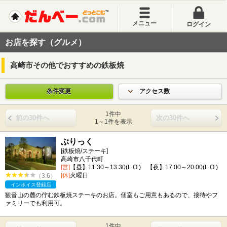
メニュー
ログイン
お店を探す（グルメ）
高崎市その他でおすすめの鉄板焼
条件変更
アクセス数
1件中
前の30件へ
次の30件へ
1～1件を表示
ぶりっく
[鉄板焼/ステーキ]
高崎市八千代町
[営]
【昼】11:30～13:30(L.O.) 【夜】17:00～20:00(L.O.)
[休]
火曜日
（3.6）
インボイス登録店
観音山の麓の佇む鉄板焼ステーキのお店。個室もご用意もあるので、接待やフ
ァミリーでも利用可。
1件中