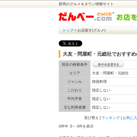
群馬のグルメ＆タウン情報サイト
トップ
> お店探す(グルメ)
大友・問屋町・元総社でおすすめ
現在の検索条件
エリア
大友・問屋町・元総社
ジャンル
韓国料理
こだわり
指定しない
平均予算
指定しない
主な利用者層
指定しない
並び替え
[
ランキング
|
お気に
0件中 0～ 0件を表示