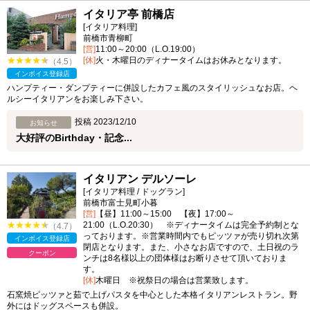
イタリア亭 前橋店
[イタリア料理]
前橋市青柳町
[営]
11:00～20:00（L.O.19:00）
[休]
火・木曜日のディナータイムはお休みとなります。
（4.5）
インボイス登録店
ハンプティー・ダンプティーに併設したカフェ風のスタイリッシュなお店。ヘ
ルシーイタリアンをお楽しみ下さい。
投稿 2023/12/10
お知らせ
大好評のBirthday・記念...
イタリアン デルソーレ
[イタリア料理 / ドッグラン]
前橋市富士見町小暮
[営]
【昼】11:00～15:00 【夜】17:00～
21:00（L.O.20:30） ※ディナータイムは完全予約制とな
（4.7）
っております。※営業時間内でもピッツァが売り切れ次第
インボイス登録店
閉店となります。また、小さなお店ですので、土日祝のラ
クーポン
ンチは8名様以上の団体様はお断りさせて頂いておりま
す。
[休]
木曜日 ※祝祭日の場合は営業致します。
石窯焼ピッツァと茹で上げパスタを中心とした本格イタリアンレストラン。野
外にはドッグスペースも併設。