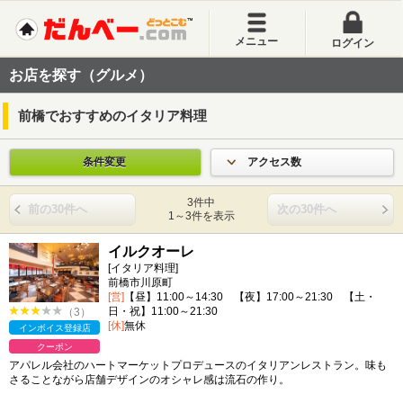
メニュー
ログイン
お店を探す（グルメ）
前橋でおすすめのイタリア料理
条件変更
アクセス数
3件中
前の30件へ
次の30件へ
1～3件を表示
イルクオーレ
[イタリア料理]
前橋市川原町
[営]
【昼】11:00～14:30 【夜】17:00～21:30 【土・
日・祝】11:00～21:30
（3）
[休]
無休
インボイス登録店
クーポン
アパレル会社のハートマーケットプロデュースのイタリアンレストラン。味も
さることながら店舗デザインのオシャレ感は流石の作り。