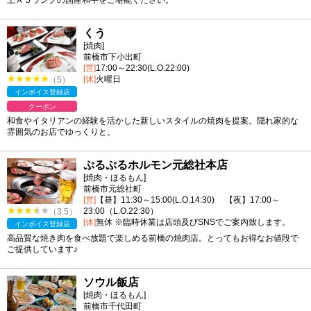
くう
[焼肉]
前橋市下小出町
[営]
17:00～22:30(L.O.22:00)
[休]
火曜日
（5）
インボイス登録店
クーポン
和食やイタリアンの経験を活かした新しいスタイルの焼肉を提案。隠れ家的な
雰囲気のお店でゆっくりと。
ぷるぷるホルモン元総社本店
[焼肉・ほるもん]
前橋市元総社町
[営]
【昼】11:30～15:00(L.O.14:30) 【夜】17:00～
23:00（L.O.22:30）
（3.5）
[休]
無休 ※臨時休業は店頭及びSNSでご案内致します。
インボイス登録店
高品質な焼き肉を食べ放題で楽しめる前橋の焼肉店。とってもお得なお値段で
ご提供しています♪
ソウル飯店
[焼肉・ほるもん]
前橋市千代田町