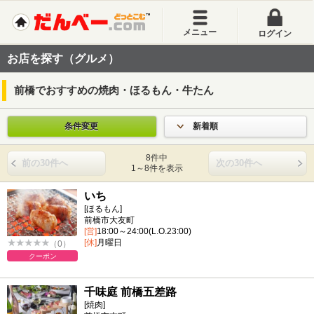
メニュー
ログイン
お店を探す（グルメ）
前橋でおすすめの焼肉・ほるもん・牛たん
条件変更
新着順
8件中
前の30件へ
次の30件へ
1～8件を表示
いち
[ほるもん]
前橋市大友町
[営]
18:00～24:00(L.O.23:00)
[休]
月曜日
（0）
クーポン
千味庭 前橋五差路
[焼肉]