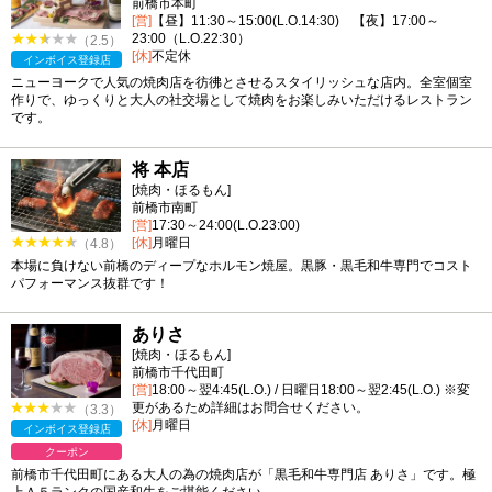
前橋市本町
[営]
【昼】11:30～15:00(L.O.14:30) 【夜】17:00～
23:00（L.O.22:30）
（2.5）
[休]
不定休
インボイス登録店
ニューヨークで人気の焼肉店を彷彿とさせるスタイリッシュな店内。全室個室
作りで、ゆっくりと大人の社交場として焼肉をお楽しみいただけるレストラン
です。
将 本店
[焼肉・ほるもん]
前橋市南町
[営]
17:30～24:00(L.O.23:00)
[休]
月曜日
（4.8）
本場に負けない前橋のディープなホルモン焼屋。黒豚・黒毛和牛専門でコスト
パフォーマンス抜群です！
ありさ
[焼肉・ほるもん]
前橋市千代田町
[営]
18:00～翌4:45(L.O.) / 日曜日18:00～翌2:45(L.O.) ※変
更があるため詳細はお問合せください。
（3.3）
[休]
月曜日
インボイス登録店
クーポン
前橋市千代田町にある大人の為の焼肉店が「黒毛和牛専門店 ありさ」です。極
上Ａ５ランクの国産和牛をご堪能ください。