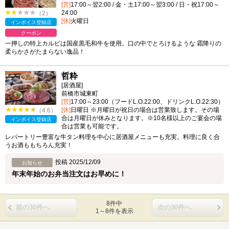
[営]
17:00～翌2:00 / 金・土17:00～翌3:00 / 日・祝17:00～
24:00
（2）
[休]
火曜日
インボイス登録店
クーポン
一押しの特上カルビは国産黒毛和牛を使用。口の中でとろけるような 霜降りの
柔らかさがたまらない逸品！
哲粋
[居酒屋]
前橋市城東町
[営]
17:00～23:00（フードL.O.22:00、ドリンクL.O.22:30）
[休]
日曜日 ※月曜日が祝日の場合は営業致します。その場
（4.6）
合は月曜日が休みとなります。※10名様以上のご宴会の場
インボイス登録店
合は営業も可能です。
レパートリー豊富な牛タン料理を中心に居酒屋メニューも充実。料理に良く合
うお酒ももちろん充実！
投稿 2025/12/09
お知らせ
年末年始のお弁当注文はお早めに！
8件中
前の30件へ
次の30件へ
1～8件を表示