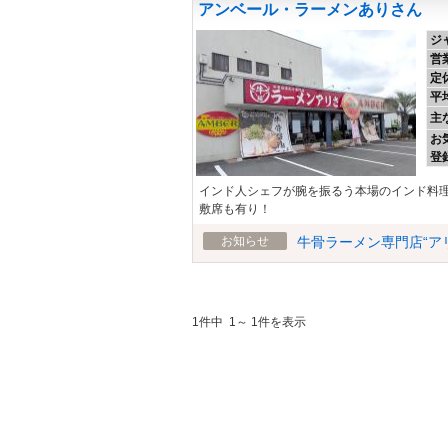
アンベール・ラーメンありさん
ジ
営
定
平
主
お
登
インド人シェフが腕を振るう本場のインド料
敷席も有り！
お知らせ
牛骨ラーメン専門店“ア
1件中 1～ 1件を表示