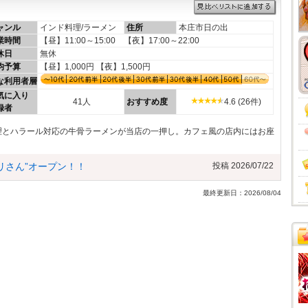
ャンル
インド料理/ラーメン
住所
本庄市日の出
業時間
【昼】11:00～15:00 【夜】17:00～22:00
休日
無休
均予算
【昼】1,000円 【夜】1,500円
な利用者層
気に入り
41人
おすすめ度
4.6 (26件)
録者
理とハラール対応の牛骨ラーメンが当店の一押し。カフェ風の店内にはお座
リさん”オープン！！
投稿 2026/07/22
最終更新日：2026/08/04