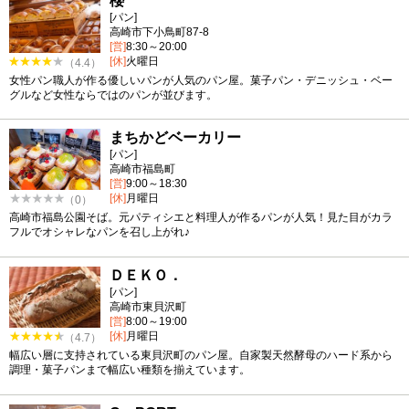
櫻
[パン]
高崎市下小鳥町87-8
[営]
8:30～20:00
[休]
火曜日
（4.4）
女性パン職人が作る優しいパンが人気のパン屋。菓子パン・デニッシュ・ベー
グルなど女性ならではのパンが並びます。
まちかどベーカリー
[パン]
高崎市福島町
[営]
9:00～18:30
[休]
月曜日
（0）
高崎市福島公園そば。元パティシエと料理人が作るパンが人気！見た目がカラ
フルでオシャレなパンを召し上がれ♪
ＤＥＫＯ．
[パン]
高崎市東貝沢町
[営]
8:00～19:00
[休]
月曜日
（4.7）
幅広い層に支持されている東貝沢町のパン屋。自家製天然酵母のハード系から
調理・菓子パンまで幅広い種類を揃えています。