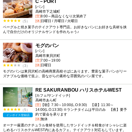
C－PORT
[パン]
高崎市下之城町
[営]
8:00～商品なくなり次第終了
[休]
日曜日 / 月曜日 / 火曜日
（5）
ベーグルと焼き菓子のテイクアウト専門店。お好きなパンにお好きな具材を挟
んで自分だけのオリジナルサンドを作れちゃう♪
モグのパン
[パン]
高崎市東貝沢町
[営]
7:00～19:00
[休]
日曜日
（3）
モグのパンは東貝沢町の高崎商業高校そばにあります。豊富な菓子パンがリー
ズナブルな価格で並ぶ、昔ながらの素朴な雰囲気のパン屋です。
RE SAKURANBOU ハリスホテルWEST
[カフェ/サンドイッチ]
高崎市あら町
[営]
【朝】7:30～10:00(L.O.9:30) 【昼】11:30～
14:00(L.O.13:30) ※ランチタイムは平日のみ 【夜】要予
（5）
約で宴会を承ります
インボイス登録店
[休]
無休
オーナー厳選のナチュラル食材を使用したサンドイッチ＆軽食がオシャレに楽
しめるハリスホテルWEST内にあるカフェ。テイクアウト対応もしています。