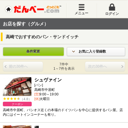
メニュー
ログイン
お店を探す（グルメ）
高崎でおすすめのパン・サンドイッチ
条件変更
お気に入り登録数
7件中
前の30件へ
次の30件へ
1～7件を表示
シュヴァイン
[パン]
高崎市中居町
[営]
9:00～19:00
[休]
火曜日
（4.8）
クーポン
高崎市中居町、パシオス近くの本場のドイツパンを中心に提供するパン屋。店
内にはイートインコーナーも有り。