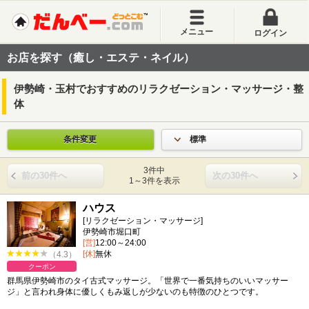
メニュー
ログイン
お店を探す（癒し・エステ・ネイル）
伊勢崎・玉村でおすすめのリラクゼーション・マッサージ・整
体
条件変更
標準
3件中
前の30件へ
次の30件へ
1～3件を表示
ハウス
[リラクゼーション・マッサージ]
伊勢崎市堀口町
[営]
12:00～24:00
[休]
無休
（4.3）
クーポン
群馬県伊勢崎市のタイ古式マッサージ。「世界で一番気持ちのいいマッサー
ジ」と言われ身体に優しくもみ返しが少ないのも特徴のひとつです。