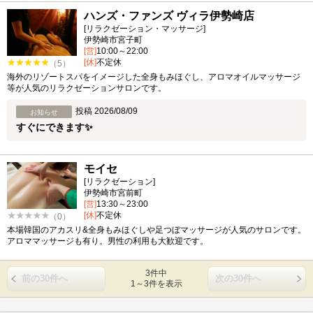
ハンズ・ファンズ ヴィラ伊勢崎店
[リラクゼーション・マッサージ]
伊勢崎市宮子町
[営]
10:00～22:00
[休]
不定休
（5）
海外のリゾートスパをイメージした全身もみほぐし、アロマオイルマッサージ
等が人気のリラクゼーションサロンです。
投稿 2026/08/09
お知らせ
すぐにできます✨
モイセ
[リラクゼーション]
伊勢崎市宮前町
[営]
13:30～23:00
[休]
不定休
（0）
本場韓国のアカスリ&全身もみほぐしや足つぼマッサージが人気のサロンです。
アロママッサージも有り。男性の利用も大歓迎です。
3件中
前の30件へ
次の30件へ
1～3件を表示