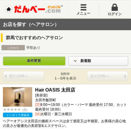
メニュー
ログイン
お店を探す（ヘアサロン）
群馬でおすすめのヘアサロン
学割あり
こだわり
条件変更
新着順
6件中
前の30件へ
次の30件へ
1～6件を表示
Hair OASIS 太田店
[美容室]
太田市飯田町
[営]
9:00〜19:00（カラー・パーマ 最終受付 17:00、カット
最終受付 18:00）
（0）
[休]
火曜日・第三水曜日
インボイス登録店
ヘアーオアシス太田店の施術スペースは全て個室又は半個室。お客様の居心地
の良さが最優先の美容室&エステサロン。