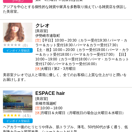
クーポン
アジアを中心とする個性的な雑貨や家具を多数取り揃えている雑貨店を併設し
た美容室。
クレオ
[美容室]
伊勢崎市連取町
[営]
【平日】10:00～20:30（カラー受付19:30 / パーマ・カ
ラー＆カット受付18:30 / パーマ＆カラー受付17:30）
（0）
【土・祝】10:00～20:00（カラー受付19:00 / パーマ・カラ
インボイス登録店
ー＆カット受付18:00 / パーマ＆カラー受付17:00） 【日】
10:00～19:00（カラー受付18:00 / パーマ・カラー＆カット
受付17:00 / パーマ＆カラー受付16:00）
[休]
火曜日 / 第2・3月曜日
美容室クレオでは人と環境に優しく、全てのお客様に上質な仕上がりと潤いを
お届けします。
ESPACE hair
[美容室]
前橋市堀越町
[営]
10:00～18:00
[休]
月曜日＆火曜日（月曜祝日の場合は火曜日＆水曜日）
（4.5）
インボイス登録店
ヘアカラー後のヒリヒリや痒み、肌トラブル、薄毛、50代60代が多く通う、低
刺激カラーと髪質改善、ショートカットが人気。