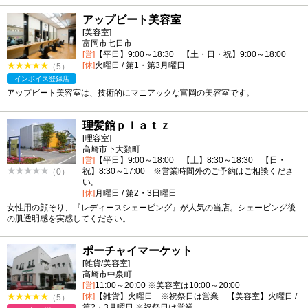
アップビート美容室
[美容室]
富岡市七日市
[営]
【平日】9:00～18:30 【土・日・祝】9:00～18:00
[休]
火曜日 / 第1・第3月曜日
（5）
インボイス登録店
アップビート美容室は、技術的にマニアックな富岡の美容室です。
理髪館ｐｌａｔｚ
[理容室]
高崎市下大類町
[営]
【平日】9:00～18:00 【土】8:30～18:30 【日・
祝】8:30～17:00 ※営業時間外のご予約はご相談くださ
（0）
い。
[休]
月曜日 / 第2・3日曜日
女性用の顔そり、『レディースシェービング』が人気の当店。シェービング後
の肌透明感を実感してください。
ポーチャイマーケット
[雑貨/美容室]
高崎市中泉町
[営]
11:00～20:00 ※美容室は10:00～20:00
[休]
【雑貨】火曜日 ※祝祭日は営業 【美容室】火曜日 /
（5）
第2・3月曜日 ※祝祭日は営業