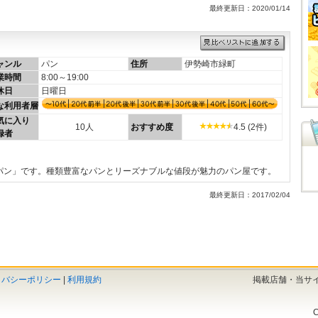
最終更新日：2020/01/14
ャンル
パン
住所
伊勢崎市緑町
業時間
8:00～19:00
休日
日曜日
な利用者層
気に入り
10人
おすすめ度
4.5 (2件)
録者
パン」です。種類豊富なパンとリーズナブルな値段が魅力のパン屋です。
最終更新日：2017/02/04
イバシーポリシー
|
利用規約
掲載店舗・当サ
C