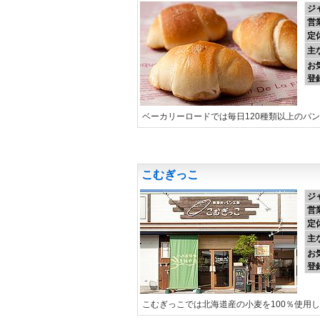
ジ
営
定
主
お
登
ベーカリーロードでは毎日120種類以上のパ
こむぎっこ
ジ
営
定
主
お
登
こむぎっこでは北海道産の小麦を100％使用