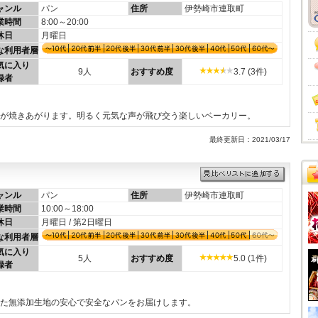
ャンル
パン
住所
伊勢崎市連取町
業時間
8:00～20:00
休日
月曜日
な利用者層
気に入り
9人
おすすめ度
3.7 (3件)
録者
ンが焼きあがります。明るく元気な声が飛び交う楽しいベーカリー。
最終更新日：2021/03/17
ャンル
パン
住所
伊勢崎市連取町
業時間
10:00～18:00
休日
月曜日 / 第2日曜日
な利用者層
気に入り
5人
おすすめ度
5.0 (1件)
録者
した無添加生地の安心で安全なパンをお届けします。