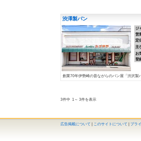
渋澤製パン
ジ
営
定
主
お
登
創業70年伊勢崎の昔ながらのパン屋「渋沢製
3件中 1～ 3件を表示
広告掲載について
|
このサイトについて
|
プラ