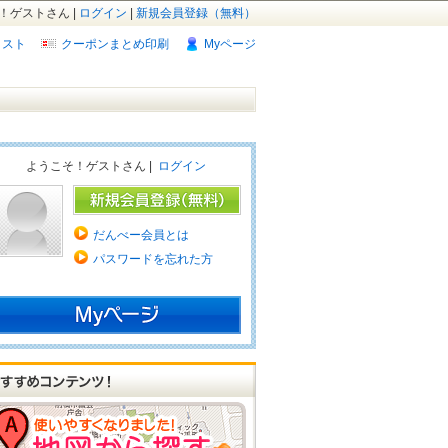
！ゲストさん |
ログイン
|
新規会員登録（無料）
リスト
クーポンまとめ印刷
Myページ
ようこそ！ゲストさん |
ログイン
だんべー会員とは
パスワードを忘れた方