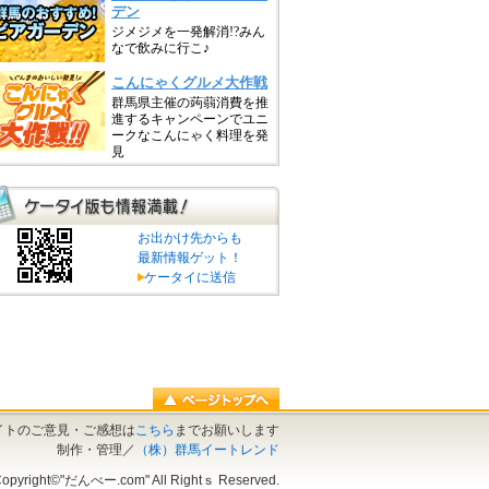
お出かけ先からも
最新情報ゲット！
ケータイに送信
イトのご意見・ご感想は
こちら
までお願いします
制作・管理／
（株）群馬イートレンド
opyright©"だんべー.com" All Rightｓ Reserved.