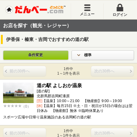
メニュー
ログイン
お店を探す（観光・レジャー）
伊香保・榛東・吉岡でおすすめの道の駅
条件変更
標準
1件中
前の30件へ
次の30件へ
1～1件を表示
道の駅 よしおか温泉
[道の駅]
北群馬郡吉岡町漆原
[営]
【温泉】10:00～21:00 【物産館】9:00～19:00
[休]
【温泉】毎月15日 ※土・日・祝日が15日の場合はは翌
（0）
日休み 【物産館】無休 ※臨時休業あり
スポーツ広場や日帰り温泉施設のある吉岡町の道の駅
1件中
前の30件へ
次の30件へ
1～1件を表示