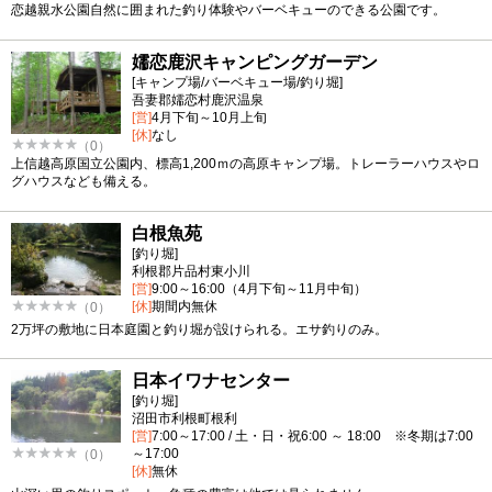
恋越親水公園自然に囲まれた釣り体験やバーベキューのできる公園です。
嬬恋鹿沢キャンピングガーデン
[キャンプ場/バーベキュー場/釣り堀]
吾妻郡嬬恋村鹿沢温泉
[営]
4月下旬～10月上旬
[休]
なし
（0）
上信越高原国立公園内、標高1,200ｍの高原キャンプ場。トレーラーハウスやロ
グハウスなども備える。
白根魚苑
[釣り堀]
利根郡片品村東小川
[営]
9:00～16:00（4月下旬～11月中旬）
[休]
期間内無休
（0）
2万坪の敷地に日本庭園と釣り堀が設けられる。エサ釣りのみ。
日本イワナセンター
[釣り堀]
沼田市利根町根利
[営]
7:00～17:00 / 土・日・祝6:00 ～ 18:00 ※冬期は7:00
～17:00
（0）
[休]
無休