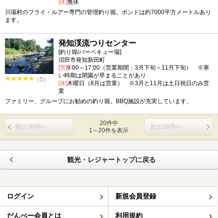
[休]
無休
川場村のフライ・ルアー専門の管理釣り堀。ポンドは約7000平方メートルあり
ます。
発知渓流つりセンター
[釣り堀/バーベキュー場]
沼田市発知新田町
[営]
9:00～17:00（営業期間：3月下旬～11月下旬） ※寒
い時期は閉園が早まることがあり
（5）
[休]
木曜日（8月は営業） ※3月と11月は土日祝日のみ営
業
ファミリー、グループにお勧めの釣り堀。BBQ施設が充実しています。
20件中
前の30件へ
次の30件へ
1～20件を表示
観光・レジャートップに戻る
ログイン
新規会員登録
だんべー会員とは
利用規約