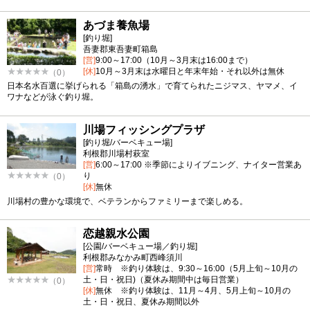
あづま養魚場
[釣り堀]
吾妻郡東吾妻町箱島
[営]
9:00～17:00（10月～3月末は16:00まで）
[休]
10月～3月末は水曜日と年末年始・それ以外は無休
（0）
日本名水百選に挙げられる「箱島の湧水」で育てられたニジマス、ヤマメ、イ
ワナなどが泳ぐ釣り堀。
川場フィッシングプラザ
[釣り堀/バーベキュー場]
利根郡川場村萩室
[営]
6:00～17:00 ※季節によりイブニング、ナイター営業あ
り
（0）
[休]
無休
川場村の豊かな環境で、ベテランからファミリーまで楽しめる。
恋越親水公園
[公園/バーベキュー場／釣り堀]
利根郡みなかみ町西峰須川
[営]
常時 ※釣り体験は、9:30～16:00（5月上旬～10月の
土・日・祝日)（夏休み期間中は毎日営業）
（0）
[休]
無休 ※釣り体験は、11月～4月、5月上旬～10月の
土・日・祝日、夏休み期間以外