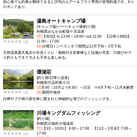
初心者でも釣果が期待できると評判のルアー＆フライ専用の管理釣場です。4つ
のポンドあり。
湯島オートキャンプ場
[キャンプ場/バーベキュー場/釣り堀]
利根郡みなかみ町猿ケ京温泉
[営]
【宿泊】in 13:00～18:00 / out 11:00 【日帰りBBQ】
11:00～17:00
（0）
[休]
火曜日 / シーズンオフ期間は12月下旬～3月下旬
天然温泉露天風呂や水洗トイレ・屋根付き炊事棟など設備が充実。川遊びやマ
ス釣りもできて大人も子供も楽しめる。
環湖荘
[釣り堀/日帰り温泉]
利根郡片品村東小川
[営]
6:00（10月より6:30）～日没 ※4月下旬～11月末解禁
[休]
期間中無休
（0）
白樺やブナ林の原生林に囲まれた神秘的な湖でのフィッシングを。
川場キングダムフィッシング
[釣り堀]
利根郡川場村川場湯原
[営]
【3/1～10/31】 6:00～17:00 【11/1～2月末】7:00～
17:00
（0）