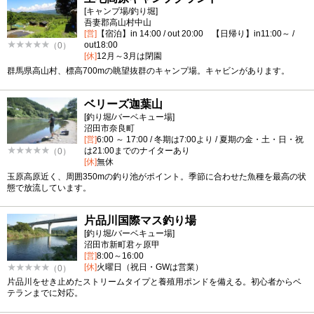
[キャンプ場/釣り堀]
吾妻郡高山村中山
[営]
【宿泊】in 14:00 / out 20:00 【日帰り】in11:00～ /
out18:00
（0）
[休]
12月～3月は閉園
群馬県高山村、標高700mの眺望抜群のキャンプ場。キャビンがあります。
ベリーズ迦葉山
[釣り堀/バーベキュー場]
沼田市奈良町
[営]
6:00 ～ 17:00 / 冬期は7:00より / 夏期の金・土・日・祝
は21:00までのナイターあり
（0）
[休]
無休
玉原高原近く、周囲350mの釣り池がポイント。季節に合わせた魚種を最高の状
態で放流しています。
片品川国際マス釣り場
[釣り堀/バーベキュー場]
沼田市新町君ヶ原甲
[営]
8:00～16:00
[休]
火曜日（祝日・GWは営業）
（0）
片品川をせき止めたストリームタイプと養殖用ポンドを備える。初心者からベ
テランまでに対応。