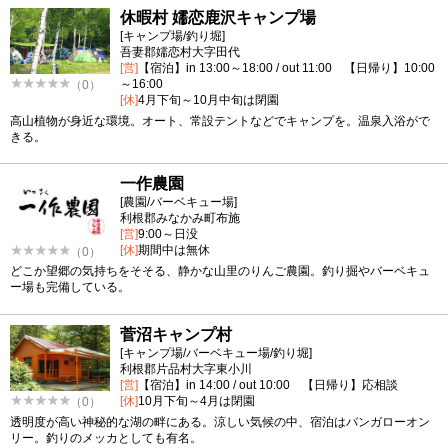
休暇村 嬬恋鹿沢キャンプ場
[キャンプ場/釣り堀]
吾妻郡嬬恋村大字田代
[営]
【宿泊】in 13:00～18:00 / out 11:00 【日帰り】10:00
～16:00
（0）
[休]
4月下旬～10月中旬は閉園
高山植物が身近な環境。オート、常設テントなどでキャンプを。温泉入浴がで
きる。
一作農園
[農園/バーベキュー場]
利根郡みなかみ町布施
[営]
9:00～日没
[休]
期間中は無休
（0）
どこか望郷の気持ちをそそる、静かな山里のりんご農園。釣り掘やバーベキュ
ー場も完備している。
菅沼キャンプ村
[キャンプ場/バーベキュー場/釣り堀]
利根郡片品村大字東小川
[営]
【宿泊】in 14:00 / out 10:00 【日帰り】応相談
[休]
10月下旬～4月は閉園
（0）
透明度が高い神秘的な湖の畔にある。涼しい気候の中、宿泊はバンガローオン
リー。釣りのメッカとしても有名。