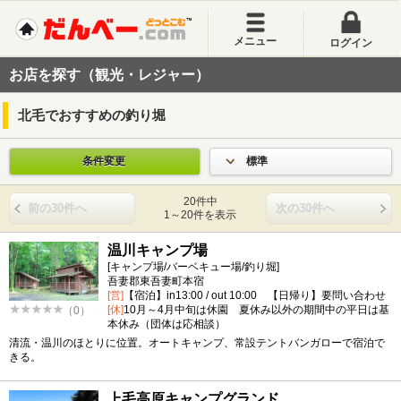
メニュー
ログイン
お店を探す（観光・レジャー）
北毛でおすすめの釣り堀
条件変更
標準
20件中
前の30件へ
次の30件へ
1～20件を表示
温川キャンプ場
[キャンプ場/バーベキュー場/釣り堀]
吾妻郡東吾妻町本宿
[営]
【宿泊】in13:00 / out 10:00 【日帰り】要問い合わせ
[休]
10月～4月中旬は休園 夏休み以外の期間中の平日は基
（0）
本休み（団体は応相談）
清流・温川のほとりに位置。オートキャンプ、常設テントバンガローで宿泊で
きる。
上毛高原キャンプグランド