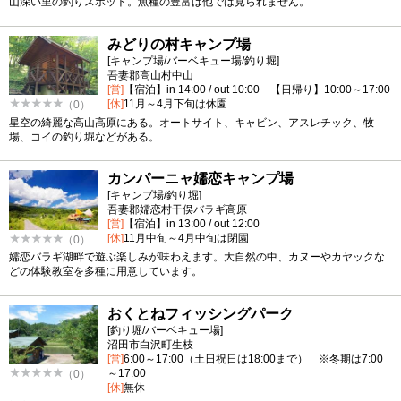
山深い里の釣りスポット。魚種の豊富は他では見られません。
みどりの村キャンプ場
[キャンプ場/バーベキュー場/釣り堀]
吾妻郡高山村中山
[営]
【宿泊】in 14:00 / out 10:00 【日帰り】10:00～17:00
[休]
11月～4月下旬は休園
（0）
星空の綺麗な高山高原にある。オートサイト、キャビン、アスレチック、牧
場、コイの釣り堀などがある。
カンパーニャ嬬恋キャンプ場
[キャンプ場/釣り堀]
吾妻郡嬬恋村干俣バラギ高原
[営]
【宿泊】in 13:00 / out 12:00
[休]
11月中旬～4月中旬は閉園
（0）
嬬恋バラギ湖畔で遊ぶ楽しみが味わえます。大自然の中、カヌーやカヤックな
どの体験教室を多種に用意しています。
おくとねフィッシングパーク
[釣り堀/バーベキュー場]
沼田市白沢町生枝
[営]
6:00～17:00（土日祝日は18:00まで） ※冬期は7:00
～17:00
（0）
[休]
無休