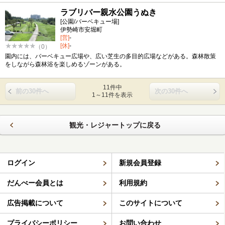
ラブリバー親水公園うぬき
[公園/バーベキュー場]
伊勢崎市安堀町
[営]
-
[休]
-
（0）
園内には、バーベキュー広場や、広い芝生の多目的広場などがある。森林散策
をしながら森林浴を楽しめるゾーンがある。
11件中
前の30件へ
次の30件へ
1～11件を表示
観光・レジャートップに戻る
ログイン
新規会員登録
だんべー会員とは
利用規約
広告掲載について
このサイトについて
プライバシーポリシー
お問い合わせ