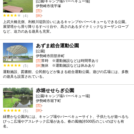
[公園/キャンプ場/バーベキュー場]
伊勢崎市境平塚
[営]
-
[休]
-
（4）
上武大橋北側、利根川堤防沿いにあるキャンプやバーベキューもできる公園。
展望塔から滑り降りるすべり台や、高さのあるダイナミックなターザンロープ
など、迫力のある遊具も充実。
あずま総合運動公園
[公園]
伊勢崎市田部井町
[営]
常時 ※運動施設などは時間帯あり
[休]
無休 ※運動施設などは休みあり
（5）
運動施設、図書館、公民館などが集まる総合運動公園。遊びの広場には、多数
の遊具も設置されている。
赤堀せせらぎ公園
[公園/キャンプ場/バーベキュー場]
伊勢崎市堀下町
[営]
-
[休]
-
（5）
緑豊かな公園内には、キャンプ場やバーベキューサイト、子供たちが遊べるち
びっこ広場やアスレチック広場がある。春の風物詩500匹のこいのぼりも有
名。