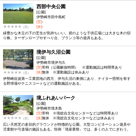
西部中央公園
[公園]
伊勢崎市田中島町
[営]
-
[休]
-
（0）
緑豊かな木立の下の芝生が気持ちいい。砦のような子供広場には大きな木の切
り株。ターザンロープやすべり台、ブランコ等の遊具もある。
境伊与久沼公園
[公園]
伊勢崎市境伊与久
[営]
常時（公園解放時間） ※運動施設は時間帯あり
[休]
無休 ※運動施設は休みあり
（0）
伊勢崎佐波第一工業団地の西方、伊与久沼の東側にあり、ナイター照明を有す
る野球場やテニスコートなどの運動施設がある。
境ふれあいパーク
[公園]
伊勢崎市境木島
[営]
常時 ※境総合文化センターなどは時間帯あり
[休]
無休 ※境総合文化センターなどは休みあり
（0）
広い天然芝の多目的グラウンドが特徴的な公園。大型コンビネーション遊具や
児童館や弓道場の施設もある。恒例「境産業祭」では、多くの人でにぎわう。