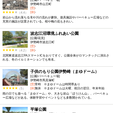
[公園/バーベキュー場]
伊勢崎市山王町
[営]
-
[休]
-
（4.4）
岩山から流れ落ちる滝や川の流れが豪快。遊具施設やバーベキュー広場などの
充実の施設が設置されている。桜や梅の花もきれい。
波志江沼環境ふれあい公園
[公園/花見]
伊勢崎市波志江町
[営]
-
[休]
-
（4.2）
北関東道波志江PAスマートICをおりてすぐ。公園全体がロマンチックに演出さ
れる、冬のイルミネーションでも有名。
子供のもり公園伊勢崎（まゆドーム）
[公園/バーベキュー場]
伊勢崎市馬見塚町
[営]
常時 ※まゆドームは時間帯あり
[休]
無休 ※まゆドームは火曜、祝日の翌日、年末年始
（5）
雨の日でも遊べる「まゆドーム」や、大きな岩山「ぼうけん山」、バーベキュ
ー広場などがある。体験学習やイベントなども多数開かれている。
平塚公園