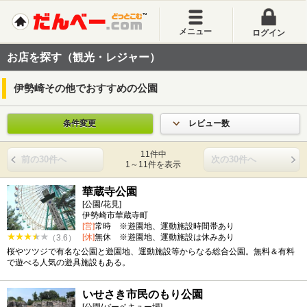
メニュー
ログイン
お店を探す（観光・レジャー）
伊勢崎その他でおすすめの公園
条件変更
レビュー数
11件中
前の30件へ
次の30件へ
1～11件を表示
華蔵寺公園
[公園/花見]
伊勢崎市華蔵寺町
[営]
常時 ※遊園地、運動施設時間帯あり
[休]
無休 ※遊園地、運動施設は休みあり
（3.6）
桜やツツジで有名な公園と遊園地、運動施設等からなる総合公園。無料＆有料
で遊べる人気の遊具施設もある。
いせさき市民のもり公園