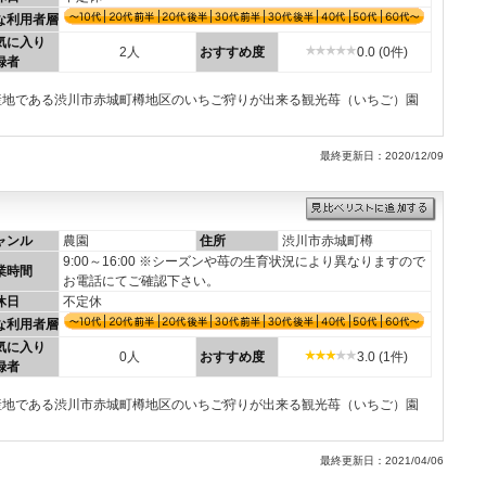
な利用者層
気に入り
2人
おすすめ度
0.0 (0件)
録者
の産地である渋川市赤城町樽地区のいちご狩りが出来る観光苺（いちご）園
最終更新日：2020/12/09
ャンル
農園
住所
渋川市赤城町樽
9:00～16:00 ※シーズンや苺の生育状況により異なりますので
業時間
お電話にてご確認下さい。
休日
不定休
な利用者層
気に入り
0人
おすすめ度
3.0 (1件)
録者
の産地である渋川市赤城町樽地区のいちご狩りが出来る観光苺（いちご）園
最終更新日：2021/04/06