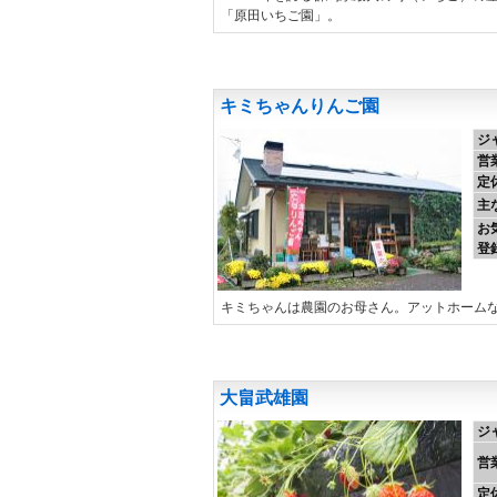
「原田いちご園」。
キミちゃんりんご園
ジ
営
定
主
お
登
キミちゃんは農園のお母さん。アットホーム
大畠武雄園
ジ
営
定