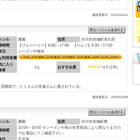
最終更新日：2021/04/14
ャンル
農園
住所
渋川市赤城町津久田
業時間
【ブルーベリー】8:00～17:00 【りんご】8:30～17:00
休日
シーズン中無休
な利用者層
気に入り
3人
おすすめ度
4.0 (1件)
録者
な雰囲気で、たくさんの常連さんに愛されている。
最終更新日：2020/12/09
ャンル
農園
住所
渋川市赤城町樽
10:00～16:00 ※シーズンや苺の生育状況により異なりますの
業時間
でお電話にてご確認下さい。
休日
不定休