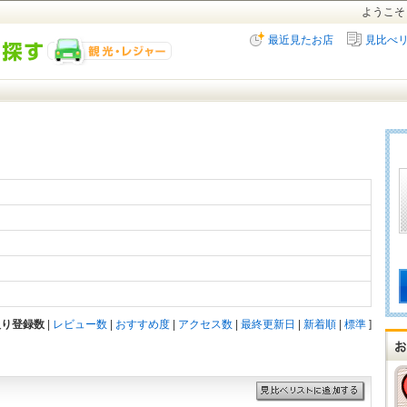
ようこそ
最近見たお店
見比べ
入り登録数
|
レビュー数
|
おすすめ度
|
アクセス数
|
最終更新日
|
新着順
|
標準
]