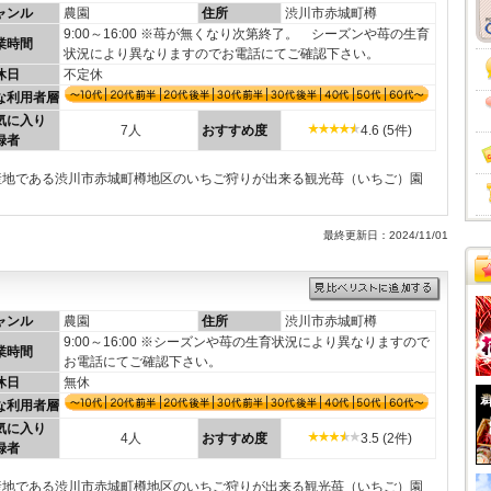
ャンル
農園
住所
渋川市赤城町樽
9:00～16:00 ※苺が無くなり次第終了。 シーズンや苺の生育
業時間
状況により異なりますのでお電話にてご確認下さい。
休日
不定休
な利用者層
気に入り
7人
おすすめ度
4.6 (5件)
録者
の産地である渋川市赤城町樽地区のいちご狩りが出来る観光苺（いちご）園
最終更新日：2024/11/01
ャンル
農園
住所
渋川市赤城町樽
9:00～16:00 ※シーズンや苺の生育状況により異なりますので
業時間
お電話にてご確認下さい。
休日
無休
な利用者層
気に入り
4人
おすすめ度
3.5 (2件)
録者
の産地である渋川市赤城町樽地区のいちご狩りが出来る観光苺（いちご）園