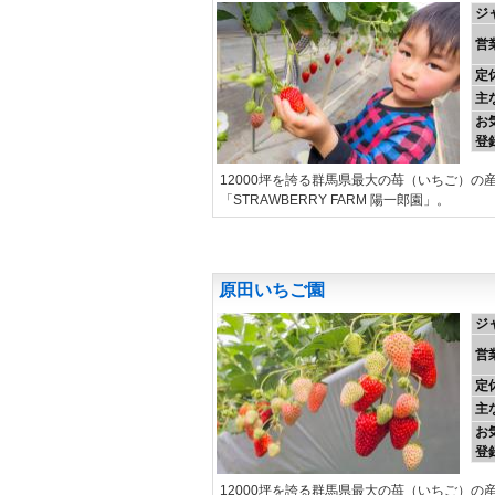
ジ
営
定
主
お
登
12000坪を誇る群馬県最大の苺（いちご）
「STRAWBERRY FARM 陽一郎園」。
原田いちご園
ジ
営
定
主
お
登
12000坪を誇る群馬県最大の苺（いちご）