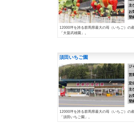
主
お
登
12000坪を誇る群馬県最大の苺（いちご）
「大畠武雄園」。
須田いちご園
ジ
営
定
主
お
登
12000坪を誇る群馬県最大の苺（いちご）
「須田いちご園」。