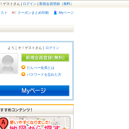
！ゲストさん |
ログイン
|
新規会員登録（無料）
リスト
クーポンまとめ印刷
Myページ
ようこそ！ゲストさん |
ログイン
だんべー会員とは
パスワードを忘れた方