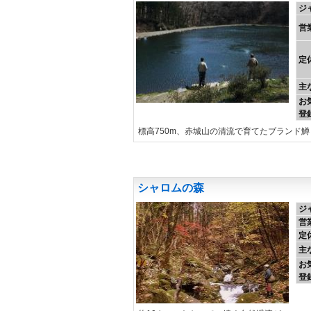
ジ
営
定
主
お
登
標高750m、赤城山の清流で育てたブランド
シャロムの森
ジ
営
定
主
お
登