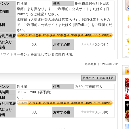
ャンル
釣り堀
住所
桐生市黒保根町下田沢
季節により異なります。ご利用前に公式サイトまたはX（旧
業時間
Twitter）をご確認ください。
水曜日（大型連休等の場合は営業あり）。臨時休業もあるの
休日
で、ご利用前に公式サイトまたはX（旧Twitter）をご確認くだ
さい。
な利用者層
気に入り
0人
おすすめ度
0.0 (0件)
録者
鱒「マイトサーモン」を放流している管理釣り場。
最終更新日：2026/05/12
ャンル
釣り堀
住所
みどり市東町沢入
業時間
8:00～17:00（要予約）
休日
なし
な利用者層
気に入り
0人
おすすめ度
0.0 (0件)
録者