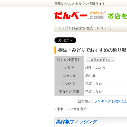
群馬のグルメ＆タウン情報サイト
トップ
> お店探す(観光・レジャー)
桐生・みどりでおすすめの釣り堀
現在の検索条件
エリア
桐生・みどり
ジャンル
釣り堀
こだわり
指定しない
主な利用者層
指定しない
並び替え
[
ランキング
|
お気に
2件中 1～ 2件を表示
黒保根フィッシング