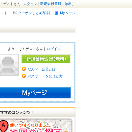
！ゲストさん |
ログイン
|
新規会員登録（無料）
リスト
クーポンまとめ印刷
Myページ
ようこそ！ゲストさん |
ログイン
だんべー会員とは
パスワードを忘れた方