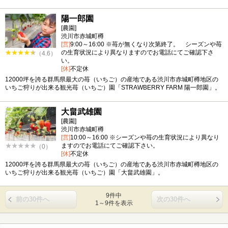
陽一郎園
[農園]
渋川市赤城町樽
[営]
9:00～16:00 ※苺が無くなり次第終了。 シーズンや苺
の生育状況により異なりますのでお電話にてご確認下さ
（4.6）
い。
[休]
不定休
12000坪を誇る群馬県最大の苺（いちご）の産地である渋川市赤城町樽地区の
いちご狩りが出来る観光苺（いちご）園「STRAWBERRY FARM 陽一郎園」。
大畠武雄園
[農園]
渋川市赤城町樽
[営]
10:00～16:00 ※シーズンや苺の生育状況により異なり
ますのでお電話にてご確認下さい。
（0）
[休]
不定休
12000坪を誇る群馬県最大の苺（いちご）の産地である渋川市赤城町樽地区の
いちご狩りが出来る観光苺（いちご）園「大畠武雄園」。
9件中
前の30件へ
次の30件へ
1～9件を表示