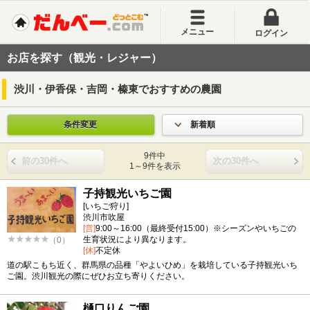
メニュー
ログイン
お店を探す（観光・レジャー）
渋川・伊香保・吉岡・榛東でおすすめの農園
条件変更
新着順
9件中
前の30件へ
次の30件へ
1～9件を表示
子持観光いちご園
[いちご狩り]
渋川市吹屋
[営]
9:00～16:00（最終受付15:00）※シーズンやいちごの
生育状況により異なります。
（0）
[休]
不定休
道の駅こもち近く、群馬県の品種「やよいひめ」を栽培している子持観光いち
ご園。渋川観光の際にぜひお立ち寄りください。
樋口りんご園