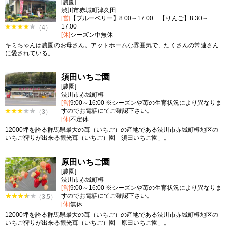
[農園]
渋川市赤城町津久田
[営]
【ブルーベリー】8:00～17:00 【りんご】8:30～
17:00
（4）
[休]
シーズン中無休
キミちゃんは農園のお母さん。アットホームな雰囲気で、たくさんの常連さん
に愛されている。
須田いちご園
[農園]
渋川市赤城町樽
[営]
9:00～16:00 ※シーズンや苺の生育状況により異なりま
すのでお電話にてご確認下さい。
（3）
[休]
不定休
12000坪を誇る群馬県最大の苺（いちご）の産地である渋川市赤城町樽地区の
いちご狩りが出来る観光苺（いちご）園「須田いちご園」。
原田いちご園
[農園]
渋川市赤城町樽
[営]
9:00～16:00 ※シーズンや苺の生育状況により異なりま
すのでお電話にてご確認下さい。
（3.5）
[休]
無休
12000坪を誇る群馬県最大の苺（いちご）の産地である渋川市赤城町樽地区の
いちご狩りが出来る観光苺（いちご）園「原田いちご園」。