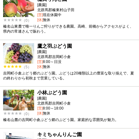
[農園]
北群馬郡榛東村山子田
[営]
現在休園中
[休]
無休
（0）
榛名山東麓で唯一りんご狩りができる農園。高崎、前橋からアクセスがよく、
県内の常連さんで賑わう。
鷹之羽ぶどう園
[農園]
北群馬郡吉岡町小倉
[営]
8:00～日没
[休]
無休
（5）
吉岡町小倉ぶどう郷のぶどう園。ぶどうは20種類以上の豊富な取り揃えで、夏
の終わりから初秋まで営業している。
小林ぶどう園
[農園]
北群馬郡吉岡町小倉
[営]
8:00～18:00
[休]
無休
（0）
榛名山麓の吉岡町小倉ぶどう郷のぶどう園。家庭的な雰囲気が魅力。
キミちゃんりんご園