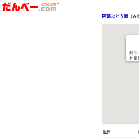
阿部ぶどう園
（み
阿部
利根
住所