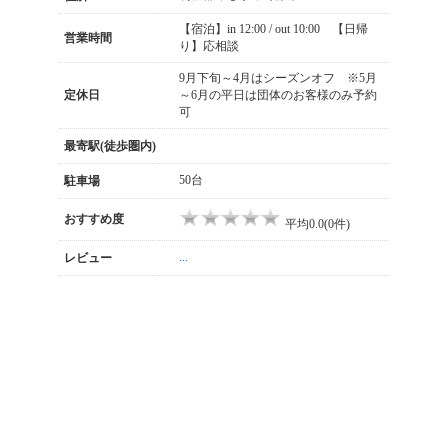
【宿泊】in 12:00 / out 10:00 【日帰
営業時間
り】応相談
9月下旬～4月はシーズンオフ ※5月
定休日
～6月の平日は団体のお客様のみ予約
可
最寄駅(徒歩圏内)
50台
駐車場
おすすめ度
平均0.0(0件)
...
レビュー