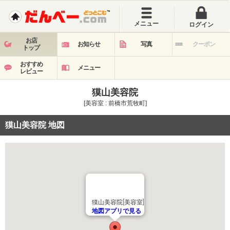
メニュー
ログイン
お店
お知らせ
写真
クーポン
トップ
おすすめ
メニュー
レビュー
獏山美容院
[美容室 : 前橋市荒牧町]
獏山美容院 地図
獏山美容院[美容室]
地図アプリで見る