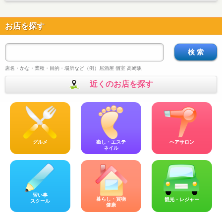
お店を探す
検 索
店名・かな・業種・目的・場所など（例）居酒屋 個室 高崎駅
近くのお店を探す
グルメ
癒し・エステ
ヘアサロン
ネイル
習い事
暮らし・買物
観光・レジャー
スクール
健康