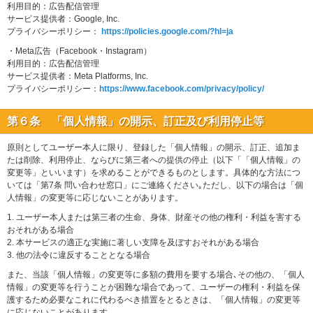
利用目的：広告配信管理
サービス提供者：Google, Inc.
プライバシーポリシー：
https://policies.google.com/?hl=ja
・Meta広告（Facebook・Instagram）
利用目的：広告配信管理
サービス提供者：Meta Platforms, Inc.
プライバシーポリシー：
https://www.facebook.com/privacy/policy/
第６条 「個人情報」の開示、訂正及び利用停止等
原則としてユーザー本人に限り、登録した「個人情報」の開示、訂正、追加ま
たは削除、利用停止、ならびに第三者への提供の停止（以下「「個人情報」の
変更等」といいます）を求めることができるものとします。具体的な方法につ
いては「第7条 問い合わせ窓口」にご連絡ください｡ただし、以下の場合は「個
人情報」の変更等に応じないことがあります。
1. ユーザー本人または第三者の生命、身体、財産その他の権利・利益を害する
おそれがある場合
2. 本サービスの適正な実施に著しい支障を及ぼすおそれがある場合
3. 他の法令に違反することとなる場合
また、当該「個人情報」の変更等に多額の費用を要する場合､その他の、「個人
情報」の変更等を行うことが困難な場合であって、ユーザーの権利・利益を保
護するため必要なこれに代わるべき措置をとるときは、「個人情報」の変更等
に応じないことがあります。