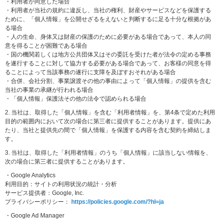
・利用者が同意した場合
・利用者が当社の規約に違反し、当社の権利、財産やサービスなどを保護する
ために、「個人情報」を公開せざるをえないと判断するに足る十分な根拠があ
る場合
・人の生命、身体又は財産の保護のために必要がある場合であって、本人の同
意を得ることが困難である場合
・国の機関若しくは地方公共団体又はその委託を受けた者が法令の定める事務
を遂行することに対して協力する必要がある場合であって、お客様の同意を得
ることによって当該事務の遂行に支障を及ぼすおそれがある場合
・合併、会社分割、事業譲渡その他の事由によって「個人情報」の提供を含む
当社の事業の承継が行われる場合
・「個人情報」保護法その他の法令で認められる場合
2. 当社は、取得した「個人情報」を含む「利用者情報」を、第4条で定めた利用
目的の範囲内において次の場合に第三者に提供することがあります。提供にあ
たり、当社と提供先の間で「個人情報」を保護する内容を含む契約を締結しま
す。
3. 当社は、取得した「利用者情報」のうち「個人情報」に該当しない情報を、
次の場合に第三者に提供することがあります。
・Google Analytics
利用目的：サイトの利用状況の統計・分析
サービス提供者：Google, Inc.
プライバシーポリシー：
https://policies.google.com/?hl=ja
・Google Ad Manager