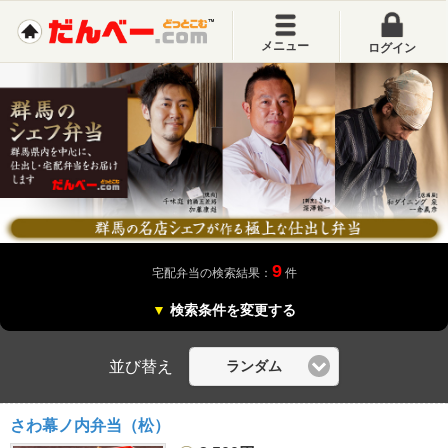
メニュー
ログイン
9
宅配弁当の検索結果：
件
▼
検索条件を変更する
並び替え
ランダム
さわ幕ノ内弁当（松）