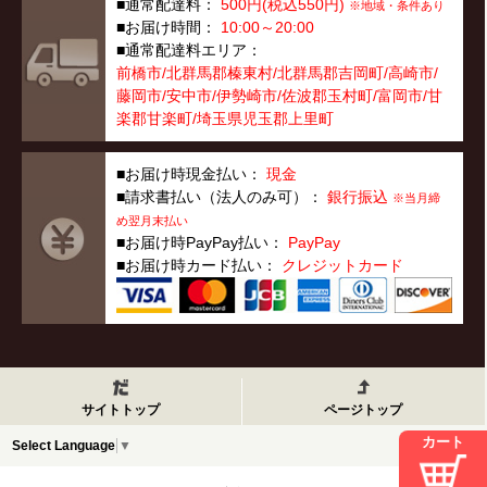
■通常配達料：
500円(税込550円)
※地域・条件あり
■お届け時間：
10:00～20:00
■通常配達料エリア：
前橋市/北群馬郡榛東村/北群馬郡吉岡町/高崎市/
藤岡市/安中市/伊勢崎市/佐波郡玉村町/富岡市/甘
楽郡甘楽町/埼玉県児玉郡上里町
■お届け時現金払い：
現金
■請求書払い（法人のみ可）：
銀行振込
※当月締
め翌月末払い
■お届け時PayPay払い：
PayPay
■お届け時カード払い：
クレジットカード
サイトトップ
ページトップ
カート
Select Language
▼