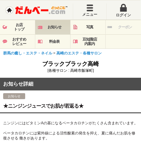
メニュー
ログイン
お店
お知らせ
写真
クーポン
トップ
おすすめ
豆知識/店
料金表
レビュー
内案内
群馬の癒し・エステ・ネイル
>
高崎のエステ・各種サロン
ブラックブラック高崎
[各種サロン : 高崎市飯塚町]
お知らせ詳細
お知らせ
★ニンジンジュースでお肌が若返る★
ニンジンにはビタミンAの基になるベータカロチンがたくさん含まれています。
ベータカロチンには紫外線による活性酸素の発生を抑え、夏に痛んだお肌を修
復させる 働きがあります。