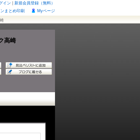
グイン
|
新規会員登録（無料）
ポンまとめ印刷
Myページ
崎
ク高崎