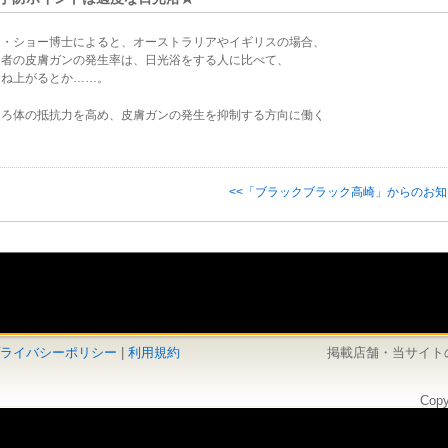
ン・ショー博士によると、オーストラリアやイギリスの場合、
務者の皮膚ガンの発生率は、日光浴をする人に比べて、
はね上がるとか……。
しろ体の抵抗力を高め、皮膚ガンの発生を抑制する方向に働く
<<「ブラックブラック高崎」からのお
ライバシーポリシー
|
利用規約
掲載店舗・当サイト
Copy