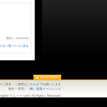
更新日：2022/04/19
知らせ一覧ページに戻る
のご意見・ご感想は
こちら
までお願いします
制作・管理／
（株）群馬イートレンド
right©"だんべー.com" All Rightｓ Reserved.