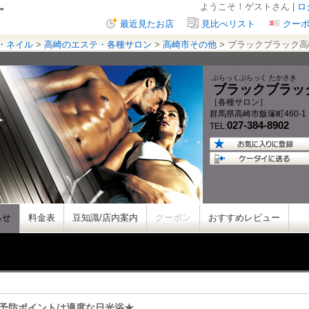
ようこそ！ゲストさん |
ロ
最近見たお店
見比べリスト
クー
・ネイル
>
高崎のエステ・各種サロン
>
高崎市その他
> ブラックブラック高
ぶらっくぶらっく たかさき
ブラックブラッ
［各種サロン］
群馬県
高崎市飯塚町
460-1
027-384-8902
TEL:
らせ
料金表
豆知識/店内案内
クーポン
おすすめレビュー
予防ポイントは適度な日光浴★