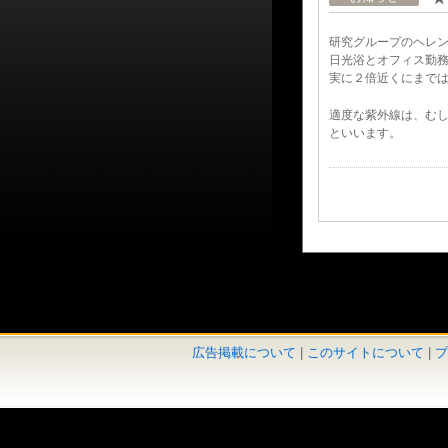
研究グループのヘレ
日光浴とオフィス勤
実に２倍近くにまで
適度な紫外線は、む
といいます。
広告掲載について
|
このサイトについて
|
プ