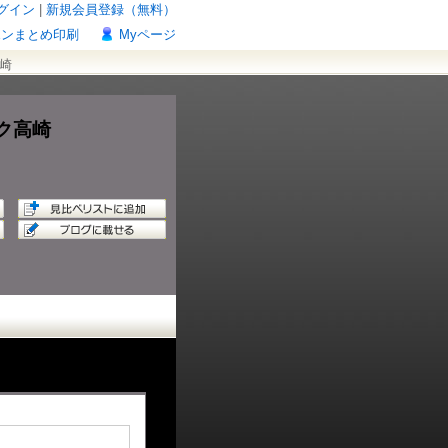
グイン
|
新規会員登録（無料）
ポンまとめ印刷
Myページ
崎
ク高崎