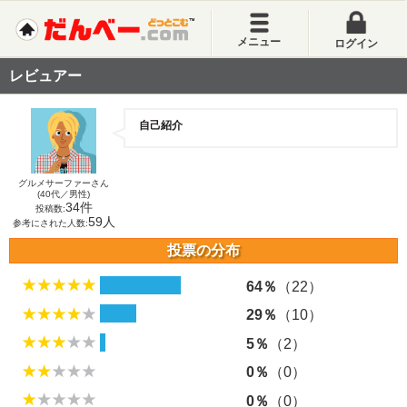
メニュー
ログイン
レビュアー
自己紹介
グルメサーファーさん
(40代／男性)
34件
投稿数:
59人
参考にされた人数:
投票の分布
64％
（22）
29％
（10）
5％
（2）
0％
（0）
0％
（0）