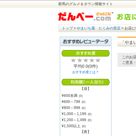
群馬のグルメ＆タウン情報サイト
トップ
>
やまいち屋 たくみの里店
> お店
「やま
このお店
ご意見
平均
0.0
(0件)
おすすめ度とは？
【昼】
¥600未満
(0)
¥600～799
(0)
¥800～999
(0)
¥1,000～1,199
(0)
¥1,200～1,499
(0)
¥1,500以上
(0)
【夜】