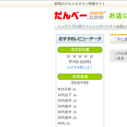
群馬のグルメ＆タウン情報サイト
トップ
>
下仁田フィッシングパーク
> お店
「下仁
このお店
ご意見
平均
0.0
(0件)
おすすめ度とは？
【性別不明】
年代不明
(0)
10代以下
(0)
20代前半
(0)
20代後半
(0)
30代前半
(0)
30代後半
(0)
40代
(0)