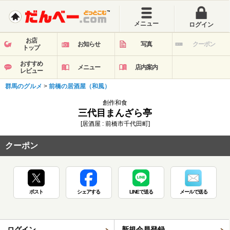
メニュー
ログイン
お店
お知らせ
写真
クーポン
トップ
おすすめ
メニュー
店内案内
レビュー
群馬のグルメ
>
前橋の居酒屋（和風）
創作和食
三代目まんざら亭
[居酒屋 : 前橋市千代田町]
クーポン
ポスト
シェアする
LINEで送る
メールで送る
ログイン
新規会員登録