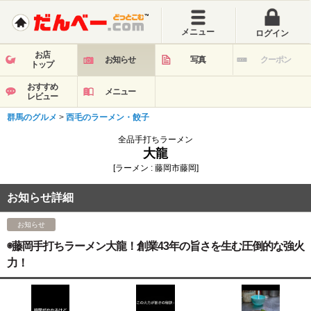
メニュー
ログイン
お店
お知らせ
写真
クーポン
トップ
おすすめ
メニュー
レビュー
群馬のグルメ
>
西毛のラーメン・餃子
全品手打ちラーメン
大龍
[ラーメン : 藤岡市藤岡]
お知らせ詳細
お知らせ
◉藤岡手打ちラーメン大龍！創業43年の旨さを生む圧倒的な強火
力！