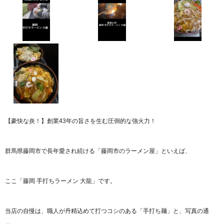
【豪快な炎！】創業43年の旨さを生む圧倒的な強火力！
​群馬県藤岡市で長年愛され続ける「藤岡市のラーメン屋」といえば、
ここ「藤岡 手打ちラーメン 大龍」です。
​当店の自慢は、職人が丹精込めて打つコシのある「手打ち麺」と、写真の通