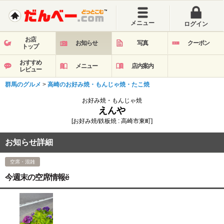
メニュー
ログイン
お店
お知らせ
写真
クーポン
トップ
おすすめ
メニュー
店内案内
レビュー
群馬のグルメ
>
高崎のお好み焼・もんじゃ焼・たこ焼
お好み焼・もんじゃ焼
えんや
[お好み焼/鉄板焼 : 高崎市東町]
お知らせ詳細
空席・混雑
今週末の空席情報ё