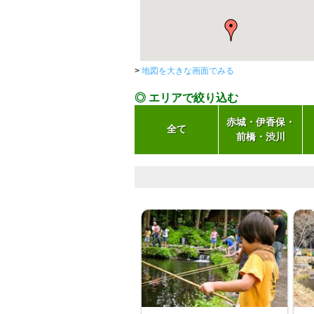
>
地図を大きな画面でみる
◎ エリアで絞り込む
赤城・伊香保・
全て
前橋・渋川