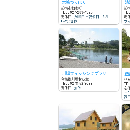
大崎つりぼり
清
前橋市柏倉町
前
TEL : 027-283-4325
TEL
定休日 :
火曜日 ※祝祭日・8月・
定休
GWは無休
ウ
川場フィッシングプラザ
恋
利根郡川場村萩室
利
TEL : 0278-52-3633
TEL
定休日 :
無休
定休
～
祝