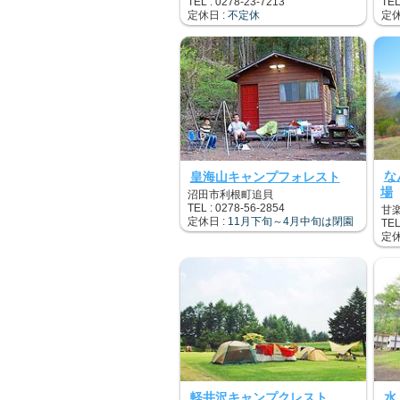
TEL : 0278-23-7213
TEL
定休日 :
不定休
定休
な
皇海山キャンプフォレスト
場
沼田市利根町追貝
TEL : 0278-56-2854
甘
定休日 :
11月下旬～4月中旬は閉園
TEL
定休
軽井沢キャンプクレスト
水