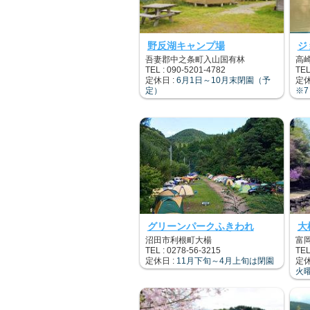
野反湖キャンプ場
ジ
吾妻郡中之条町入山国有林
高
TEL : 090-5201-4782
TEL
定休日 :
6月1日～10月末閉園（予
定休
定）
※
グリーンパークふきわれ
大
沼田市利根町大楊
富
TEL : 0278-56-3215
TEL
定休日 :
11月下旬～4月上旬は閉園
定休
火