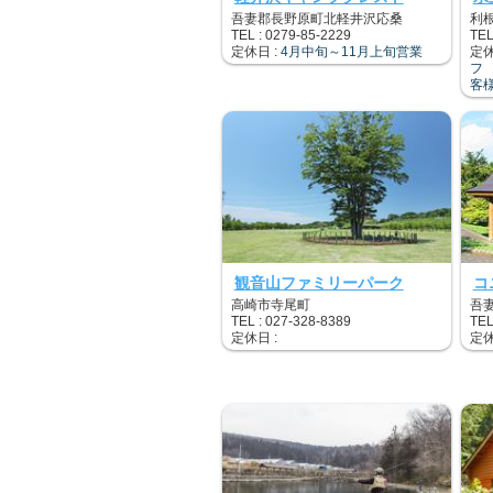
吾妻郡長野原町北軽井沢応桑
利
TEL : 0279-85-2229
TEL
定休日 :
4月中旬～11月上旬営業
定休
フ
客
観音山ファミリーパーク
コ
高崎市寺尾町
吾
TEL : 027-328-8389
TEL
定休日 :
定休