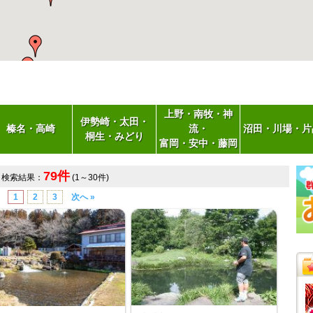
上野・南牧・神
伊勢崎・太田・
榛名・高崎
流・
沼田・川場・片
桐生・みどり
富岡・安中・藤岡
79件
検索結果：
(1～30件)
1
2
3
次へ »