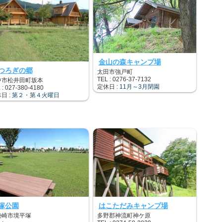
金山の森キャンプ場
つろぎの郷
太田市強戸町
TEL : 0276-37-7132
中市松井田町坂本
定休日 :
11月～3月閉園
 : 027-380-4180
日 :
第２・第４火曜日
塚公園
はこただみキャンプ場
勢崎市境平塚
多野郡神流町神ケ原