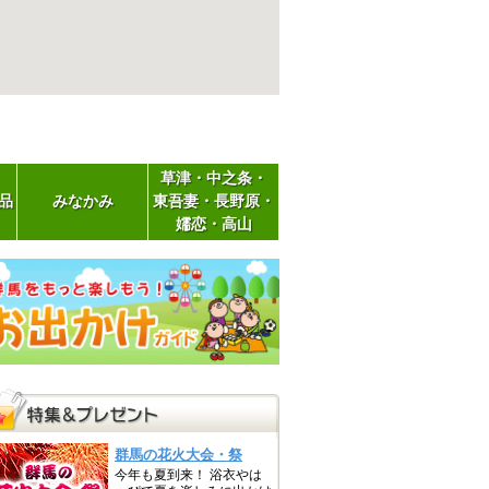
草津・中之条・
品
みなかみ
東吾妻・長野原・
嬬恋・高山