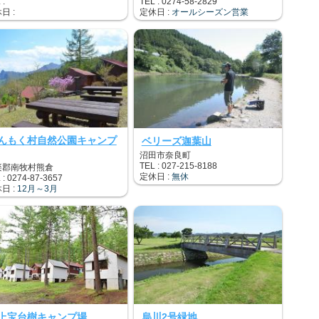
 :
TEL : 0274-58-2829
日 :
定休日 :
オールシーズン営業
んもく村自然公園キャンプ
ベリーズ迦葉山
沼田市奈良町
TEL : 027-215-8188
楽郡南牧村熊倉
定休日 :
無休
 : 0274-87-3657
日 :
12月～3月
上宝台樹キャンプ場
烏川2号緑地