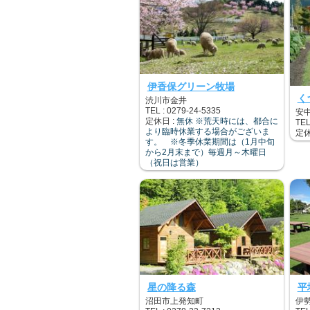
伊香保グリーン牧場
く
渋川市金井
TEL : 0279-24-5335
安
定休日 :
無休 ※荒天時には、都合に
TEL
より臨時休業する場合がございま
定休
す。 ※冬季休業期間は（1月中旬
から2月末まで）毎週月～木曜日
（祝日は営業）
星の降る森
平
沼田市上発知町
伊