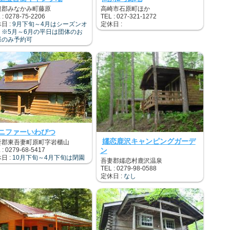
根郡みなかみ町藤原
高崎市石原町ほか
 : 0278-75-2206
TEL : 027-321-1272
日 :
9月下旬～4月はシーズンオ
定休日 :
 ※5月～6月の平日は団体のお
様のみ予約可
ニファーいわびつ
嬬恋鹿沢キャンピングガーデ
妻郡東吾妻町原町字岩櫃山
ン
 : 0279-68-5417
日 :
10月下旬～4月下旬は閉園
吾妻郡嬬恋村鹿沢温泉
TEL : 0279-98-0588
定休日 :
なし