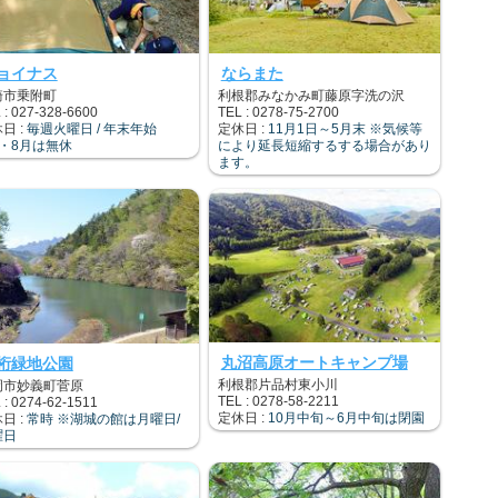
ョイナス
ならまた
崎市乗附町
利根郡みなかみ町藤原字洗の沢
 : 027-328-6600
TEL : 0278-75-2700
日 :
毎週火曜日 / 年末年始
定休日 :
11月1日～5月末 ※気候等
7・8月は無休
により延長短縮するする場合があり
ます。
丸沼高原オートキャンプ場
桁緑地公園
利根郡片品村東小川
岡市妙義町菅原
TEL : 0278-58-2211
 : 0274-62-1511
定休日 :
10月中旬～6月中旬は閉園
日 :
常時 ※湖城の館は月曜日/
曜日