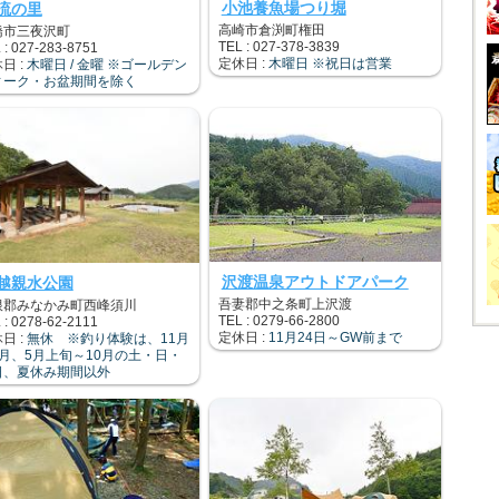
小池養魚場つり堀
流の里
高崎市倉渕町権田
橋市三夜沢町
TEL : 027-378-3839
 : 027-283-8751
定休日 :
木曜日 ※祝日は営業
日 :
木曜日 / 金曜 ※ゴールデン
ィーク・お盆期間を除く
沢渡温泉アウトドアパーク
越親水公園
吾妻郡中之条町上沢渡
根郡みなかみ町西峰須川
TEL : 0279-66-2800
 : 0278-62-2111
定休日 :
11月24日～GW前まで
日 :
無休 ※釣り体験は、11月
4月、5月上旬～10月の土・日・
日、夏休み期間以外