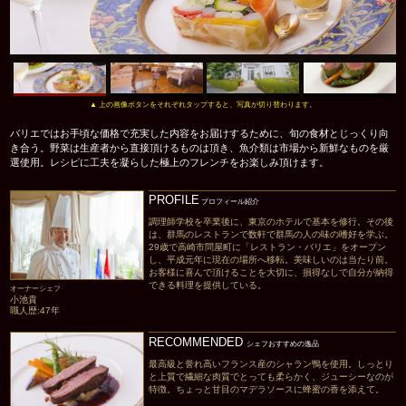
▲ 上の画像ボタンをそれぞれタップすると、写真が切り替わります。
バリエではお手頃な価格で充実した内容をお届けするために、旬の食材とじっくり向
き合う。野菜は生産者から直接頂けるものは頂き、魚介類は市場から新鮮なものを厳
選使用。レシピに工夫を凝らした極上のフレンチをお楽しみ頂けます。
PROFILE
プロフィール紹介
調理師学校を卒業後に、東京のホテルで基本を修行。その後
は、群馬のレストランで数軒で群馬の人の味の嗜好を学ぶ。
29歳で高崎市問屋町に「レストラン・バリエ」をオープン
し、平成元年に現在の場所へ移転。美味しいのは当たり前。
お客様に喜んで頂けることを大切に、損得なしで自分が納得
できる料理を提供している。
オーナーシェフ
小池貴
職人歴:47年
RECOMMENDED
シェフおすすめの逸品
最高級と誉れ高いフランス産のシャラン鴨を使用。しっとり
と上質で繊細な肉質でとっても柔らかく、ジューシーなのが
特徴。ちょっと甘目のマデラソースに蜂蜜の香を添えて。