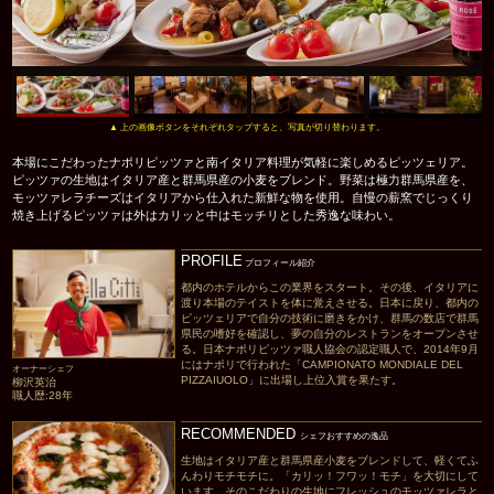
▲ 上の画像ボタンをそれぞれタップすると、写真が切り替わります。
本場にこだわったナポリピッツァと南イタリア料理が気軽に楽しめるピッツェリア。
ピッツァの生地はイタリア産と群馬県産の小麦をブレンド。野菜は極力群馬県産を、
モッツァレラチーズはイタリアから仕入れた新鮮な物を使用。自慢の薪窯でじっくり
焼き上げるピッツァは外はカリッと中はモッチリとした秀逸な味わい。
PROFILE
プロフィール紹介
都内のホテルからこの業界をスタート。その後、イタリアに
渡り本場のテイストを体に覚えさせる。日本に戻り、都内の
ピッツェリアで自分の技術に磨きをかけ、群馬の数店で群馬
県民の嗜好を確認し、夢の自分のレストランをオープンさせ
る。日本ナポリピッツァ職人協会の認定職人で、2014年9月
にはナポリで行われた「CAMPIONATO MONDIALE DEL
オーナーシェフ
PIZZAIUOLO」に出場し上位入賞を果たす。
柳沢英治
職人歴:28年
RECOMMENDED
シェフおすすめの逸品
生地はイタリア産と群馬県産小麦をブレンドして、軽くてふ
んわりモチモチに。「カリッ！フワッ！モチ」を大切にして
います。そのこだわりの生地にフレッシュのモッツァレラと