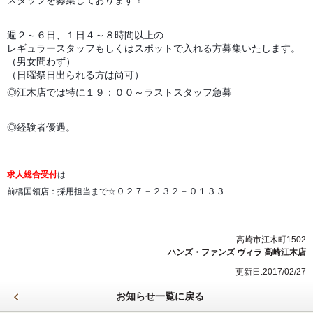
スタッフを募集しております！
週２～６日、１日４～８時間以上の
レギュラースタッフもしくはスポットで入れる方募集いたします。
（男女問わず）
（日曜祭日出られる方は尚可）
◎江木店では特に１９：００～ラストスタッフ急募
◎経験者優遇。
求人総合受付
は
０２７－２３２－０１３３
前橋国領店：採用担当まで☆
高崎市江木町1502
ハンズ・ファンズ ヴィラ 高崎江木店
更新日:2017/02/27
お知らせ一覧に戻る