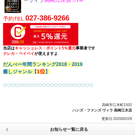
☜
ヴィラ
高崎江木店☆HP
027-386-9266
予約TEL
当店は
キャッシュレス・ポイント5％
還元
事業者です
クレカ
・
ペイペイ
が使えますよ
だんべー年間ランキング2018・2019
1位
癒しジャンル【
】
♡
♡
♡
♡
♡
♡
♡
♡
♡
♡
♡
♡
♡
♡
♡
♡
♡
♡
♡
♡
♡
♡
♡
高崎市江木町1502
ハンズ・ファンズ ヴィラ 高崎江木店
更新日:2020/02/29
お知らせ一覧に戻る